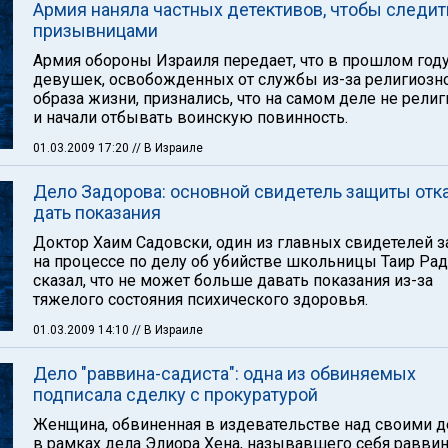
Армия наняла частных детективов, чтобы следит
призывницами
Армия обороны Израиля передает, что в прошлом году
девушек, освобожденных от службы из-за религиозн
образа жизни, признались, что на самом деле не рели
и начали отбывать воинскую повинность.
01.03.2009 17:20
// В Израиле
Дело Задорова: основной свидетель защиты отк
дать показания
Доктор Хаим Садовски, один из главных свидетелей 
на процессе по делу об убийстве школьницы Таир Рад
сказал, что не может больше давать показания из-за
тяжелого состояния психического здоровья.
01.03.2009 14:10
// В Израиле
Дело "раввина-садиста": одна из обвиняемых
подписала сделку с прокуратурой
Женщина, обвиненная в издевательстве над своими 
в рамках дела Элиора Хена, называвшего себя равви