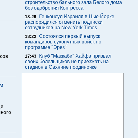
строительство бального зала Белого дома
без одобрения Конгресса
Генконсул Израиля в Нью-Йорке
18:29
распорядился отменить подписки
сотрудников на New York Times
Состоялся первый выпуск
18:22
командиров сухопутных войск по
программе "Эрез"
нсов
Клуб "Маккаби" Хайфа призвал
17:43
своих болельщиков не приезжать на
стадион в Сахнине поодиночке
ом
де
нного