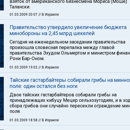
взяток от американского бизнесмена Мориса (Моше)
Талански.
01.03.2009 20:07
// В Израиле
Правительство утвердило увеличение бюджета
минобороны на 2,45 млрд шекелей
Сегодня на еженедельном заседании правительства
произошла словесная перепалка между главой
правительства Эхудом Ольмертом и министром фина
Рони Бар-Оном.
01.03.2009 19:02
// В Израиле
Тайские гастарбайтеры собирали грибы на минн
поле: один остался без ноги
Двое тайских гастарбайтеров собирали грибы на
принадлежащих кибуцу Мецер сельхозугодиях, и в хо
сбора грибов они случайно пересекли ограждение ми
поля.
01.03.2009 18:58
// В Израиле