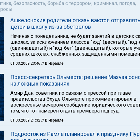
тика, безопасность, борьба с террором, криминал, погода,
просы
Ашкелонские родители отказываются отправлят
детей в школу из-за обстрелов
Начиная с понедельника, не будет занятий в детских с
школах, за исключением классов "юд" (десятый), "юд-
(одиннадцатый) и "юд-бет" (двенадцатый), которые уч
средних школах, снабженных защищенными помещен
01.03.2009 23:46
// В Израиле
Пресс-секретарь Ольмерта: решение Мазуза осн
на ложных показаниях
Амир Дан, советник по связям с прессой при главе
правительства Эхуде Ольмерте прокомментировал в
воскресенье вечером сообщение юридического совет
том, что тот намерен отдать премьера под суд.
01.03.2009 21:32
// В Израиле
Подросток из Рамле планировал к празднику Пу