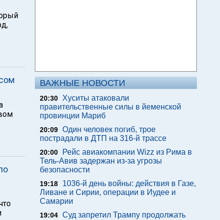
торый
д,
асом
ВАЖНЫЕ НОВОСТИ
Хуситы атаковали
20:30
а
правительственные силы в йеменской
твом
провинции Мариб
Один человек погиб, трое
20:09
пострадали в ДТП на 316-й трассе
Рейс авиакомпании Wizz из Рима в
20:00
Тель-Авив задержан из-за угрозы
по
безопасности
1036-й день войны: действия в Газе,
19:18
Ливане и Сирии, операции в Иудее и
з
Самарии
что
и
Суд запретил Трампу продолжать
19:04