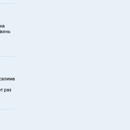
на
овень
усалима
т раз