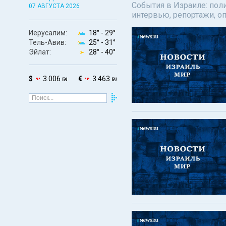
События в Израиле: поли
07 АВГУСТА 2026
интервью, репортажи, о
Иерусалим:
18° -
29°
Тель-Авив:
25° -
31°
Эйлат:
28° -
40°
$
3.006 ₪
€
3.463 ₪