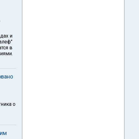
ь
адах и
алеф"
атся в
иями.
овано
ника о
рим