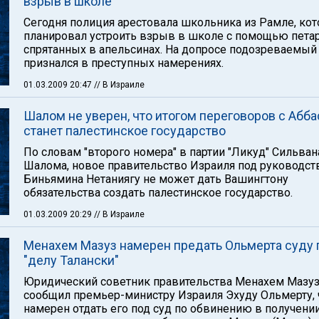
взрыв в школе
Сегодня полиция арестовала школьника из Рамле, ко
планировал устроить взрыв в школе с помощью петар
спрятанных в апельсинах. На допросе подозреваемый
признался в преступных намерениях.
01.03.2009 20:47
// В Израиле
Шалом не уверен, что итогом переговоров с Абб
станет палестинское государство
По словам "второго номера" в партии "Ликуд" Сильван
Шалома, новое правительство Израиля под руководс
Биньямина Нетаниягу не может дать Вашингтону
обязательства создать палестинское государство.
01.03.2009 20:29
// В Израиле
Менахем Мазуз намерен предать Ольмерта суду 
"делу Талански"
Юридический советник правительства Менахем Мазу
сообщил премьер-министру Израиля Эхуду Ольмерту, 
намерен отдать его под суд по обвинению в получени