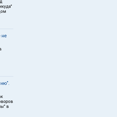
нд
икуда"
дом
 не
в
ню".
ак
оворов
мы" в