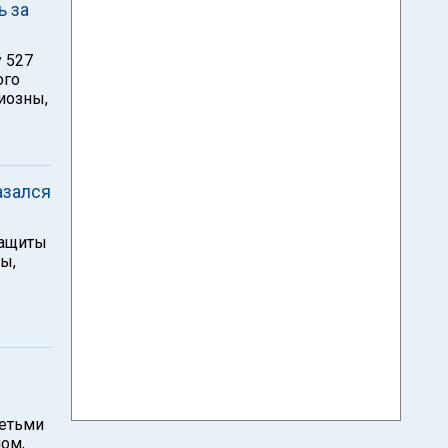
ь за
 527
ого
гиозны,
азался
защиты
ы,
детьми
ном,