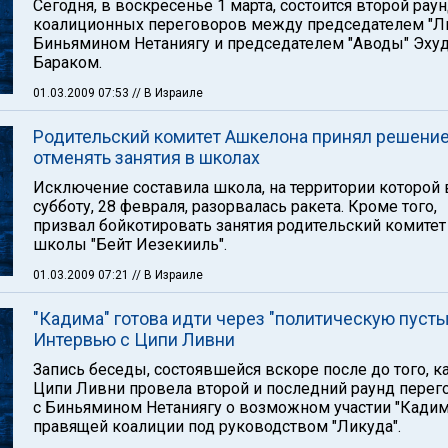
Сегодня, в воскресенье 1 марта, состоится второй рау
коалиционных переговоров между председателем "Л
Биньямином Нетаниягу и председателем "Аводы" Эху
Бараком.
01.03.2009 07:53
// В Израиле
Родительский комитет Ашкелона принял решение
отменять занятия в школах
Исключение составила школа, на территории которой 
субботу, 28 февраля, разорвалась ракета. Кроме того,
призвал бойкотировать занятия родительский комитет
школы "Бейт Иезекииль".
01.03.2009 07:21
// В Израиле
"Кадима" готова идти через "политическую пусты
Интервью с Ципи Ливни
Запись беседы, состоявшейся вскоре после до того, к
Ципи Ливни провела второй и последний раунд перег
с Биньямином Нетаниягу о возможном участии "Кади
правящей коалиции под руководством "Ликуда".