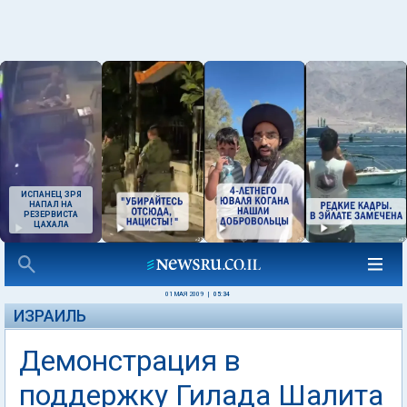
ИСПАНЕЦ ЗРЯ
НАПАЛ НА
РЕЗЕРВИСТА
ЦАХАЛА
01 МАЯ 2009
|
05:34
ИЗРАИЛЬ
Демонстрация в
поддержку Гилада Шалита