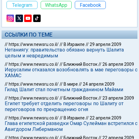
Telegram
WhatsApp
Facebook
ССЫЛКИ ПО ТЕМЕ
//
https://www.newsru.co.il/
//
В Израиле
//
29 апреля 2009
Нетаниягу: правительство обязано вернуть Шалита
целым и невредимым
//
https://www.newsru.co.il/
//
Ближний Восток
//
26 апреля 2009
Иерусалим отказался возобновлять в мае переговоры с
ХАМАС
//
https://www.newsru.co.il/
//
В мире
//
24 апреля 2009
Гилад Шалит стал почетным гражданином Майами
//
https://www.newsru.co.il/
//
Ближний Восток
//
23 апреля 2009
Египет требует отделить переговоры по Шалиту от
переговоров по прекращению огня
//
https://www.newsru.co.il/
//
В Израиле
//
22 апреля 2009
Глава египетской разведки Омар Сулейман встретился с
Авигдором Либерманом
//
https://www.newsru.co.il/
//
Ближний Восток
//
22 апреля 2009