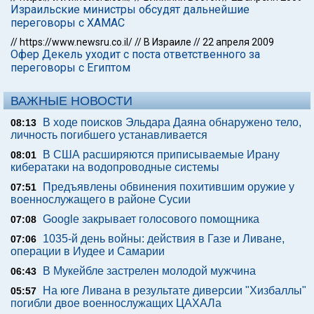
Израильские министры обсудят дальнейшие
переговоры с ХАМАС
//
https://www.newsru.co.il/
//
В Израиле
//
22 апреля 2009
Офер Декель уходит с поста ответственного за
переговоры с Египтом
ВАЖНЫЕ НОВОСТИ
В ходе поисков Эльдара Даяна обнаружено тело,
08:13
личность погибшего устанавливается
В США расширяются приписываемые Ирану
08:01
кибератаки на водопроводные системы
Предъявлены обвинения похитившим оружие у
07:51
военнослужащего в районе Сусии
Google закрывает голосового помощника
07:08
1035-й день войны: действия в Газе и Ливане,
07:06
операции в Иудее и Самарии
В Мукейбле застрелен молодой мужчина
06:43
На юге Ливана в результате диверсии "Хизбаллы"
05:57
погибли двое военнослужащих ЦАХАЛа