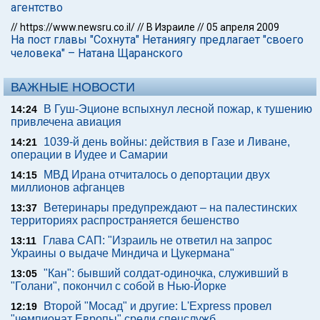
агентство
//
https://www.newsru.co.il/
//
В Израиле
//
05 апреля 2009
На пост главы "Сохнута" Нетаниягу предлагает "своего
человека" – Натана Щаранского
ВАЖНЫЕ НОВОСТИ
В Гуш-Эционе вспыхнул лесной пожар, к тушению
14:24
привлечена авиация
1039-й день войны: действия в Газе и Ливане,
14:21
операции в Иудее и Самарии
МВД Ирана отчиталось о депортации двух
14:15
миллионов афганцев
Ветеринары предупреждают – на палестинских
13:37
территориях распространяется бешенство
Глава САП: "Израиль не ответил на запрос
13:11
Украины о выдаче Миндича и Цукермана"
"Кан": бывший солдат-одиночка, служивший в
13:05
"Голани", покончил с собой в Нью-Йорке
Второй "Мосад" и другие: L'Express провел
12:19
"чемпионат Европы" среди спецслужб