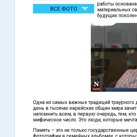
работы основана
ВСЕ ФОТО
материальных сви
будущих поколен
Одна из самых важных традиций траурного дн
день в тысячах еврейских общин мира зачи
напомнить всем, в первую очередь, тем, кт
мифическое число. Это люди, которые мечтал
Память – это не только государственные це
фотографии в семейных альбомах, с которых 