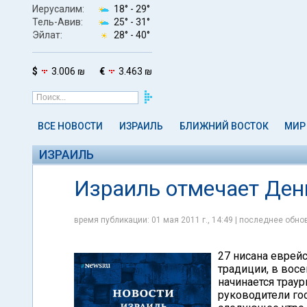
Иерусалим:
18° -
29°
Тель-Авив:
25° -
31°
Эйлат:
28° -
40°
$
3.006 ₪
€
3.463 ₪
ВСЕ НОВОСТИ
ИЗРАИЛЬ
БЛИЖНИЙ ВОСТОК
МИР
ИЗРАИЛЬ
Израиль отмечает Ден
время публикации: 01 мая 2011 г., 14:49 | последнее обнов
27 нисана еврей
традиции, в вос
начинается трау
руководители гос