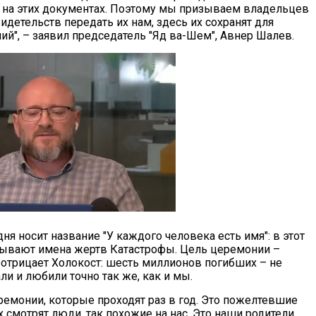
 на этих документах. Поэтому мы призываем владельцев
детельств передать их нам, здесь их сохранят для
ий", – заявил председатель "Яд ва-Шем", Авнер Шалев.
я носит название "У каждого человека есть имя": в этот
тывают имена жертв Катастрофы. Цель церемонии –
о отрицает Холокост: шесть миллионов погибших – не
и и любили точно так же, как и мы.
ремонии, которые проходят раз в год. Это пожелтевшие
смотрят люди, так похожие на нас. Это наши родители,