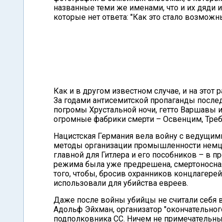
названные теми же именами, что и их дяди и
которые нет ответа: "Как это стало возмож
Как и в другом известном случае, и на этот 
За годами антисемитской пропаганды после
погромы Хрустальной ночи, гетто Варшавы и 
огромные фабрики смерти – Освенцим, Треб
Нацистская Германия вела войну с ведущи
методы организации промышленности немцы
главной для Гитлера и его пособников – в п
режима была уже предрешена, смертоносна
того, чтобы, бросив охранников концлагерей
использовали для убийства евреев.
Даже после войны убийцы не считали себя 
Адольф Эйхман, организатор "окончательног
подполковника СС. Ничем не примечательны