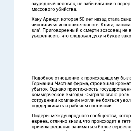
заурядный человек, не забывавший о перер
массового убийства.
Хану Арендт, которая 50 лет назад стала св
чиновничья исполнительность. Книга, напис
зла". Приговоренный к смерти эсэсовец не в
уверенность, что следовал духу и букве зако
Подобное отношение к происходящему было
Германии. Частная фирма, строившая кремато
убыток. Однако престижность государственн
коммерческой выгоды. Сыграло свою роль и 
сотрудники компании могли не бояться уво
поддерживать в рабочем состоянии.
Лидеры международного сообщества, которы
евреев, отлично знали, что происходит в гет
приняла решение заниматься более серьезн