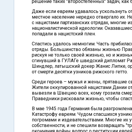
решение таких "второстепенных" задач, как
Даже если евреям удавалось ускользнуть о
местное население нередко отвергало их. 
с нацистами партизанских отрядах, многие 
националистической идеологии. Оказавшиес
попадали в нацистский плен.
Спастись удалось немногим. Часть прибилас
отряды. Большинство обязаны жизнью Прав
рискуя не только своей жизнью, но и жизнь
сгинувший в ГУЛАГе шведский дипломат Ра
Шиндлер, латышский докер Жанис Липке, о
от смерти десятки узников рижского гетто.
Среди героев – мужья и жены, прятавшие св
Жители оккупированной нацистами Дании от
вывезли в Швецию всех, кому грозила смер
Праведники рисковали жизнью, чтобы спасти
В мае 1945 года Германия была разгромлен
Катастрофу евреям. Чудом спасшихся узнико
погромами и издевательствами. Многие их 
собственности, и не спешили возвращать "т
окончания войны вопрос о реституции евре