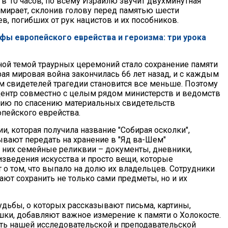
 в 10 часов, по всему Израилю звучит двухминутная
замирает, склонив голову перед памятью шести
в, погибших от рук нацистов и их пособников.
фы европейского еврейства и героизма: три урока
вной темой траурных церемоний стало сохранение памяти
рая мировая война закончилась 66 лет назад, и с каждым
свидетелей трагедии становится все меньше. Поэтому
нтр совместно с целым рядом министерств и ведомств
ию по спасению материальных свидетельств
пейского еврейства.
и, которая получила название "Собирая осколки",
ывают передать на хранение в "Яд ва-Шем"
 них семейные реликвии – документы, дневники,
изведения искусства и просто вещи, которые
 о том, что выпало на долю их владельцев. Сотрудники
ют сохранить не только сами предметы, но и их
удьбы, о которых рассказывают письма, картины,
шки, добавляют важное измерение к памяти о Холокосте.
сть нашей исследовательской и преподавательской