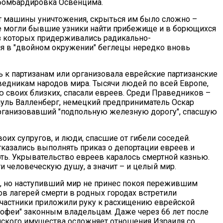
 бомбардировка Освенцима.
т машины уничтожения, скрыться им было сложно –
Не могли бывшие узники найти прибежище и в борющихся
из которых придерживались радикально-
я в "двойном окружении" беглецы нередко вновь
ь к партизанам или организовала еврейские партизанские
едникам народов мира. Тысячи людей по всей Европе,
ю своих близких, спасали евреев. Среди Праведников –
уль Валленберг, немецкий предприниматель Оскар
рганизовавший "подпольную железную дорогу", спасшую
оих супругов, и люди, спасшие от гибели соседей.
казались выполнять приказ о депортации евреев и
ть. Укрывательство евреев каралось смертной казнью.
 человеческую душу, а значит – и целый мир.
а, но наступивший мир не принес покоя пережившим
в лагерей смерти в родных городах встретили
участники приложили руку к расхищению еврейской
рофеи" законным владельцам. Даже через 66 лет после
йского имущества осложняет отношения Израиля со