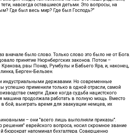
 тети, навсегда оставшиеся детьми. Это вопросы, на
ным? Где был весь мир? Где был Господь?"
раз вначале было слово. Только слово это было не от Бога.
довало принятие Нюрнбергских законов. Потом –
Кракова, рвы Понар, Румбулы и Бабьего Яра, и, наконец,
линка, Берген-Бельзен.
ми индустриальными державами. Но современные
 успешно применили только в одной отрасли, самой
роизводстве смерти. Даже когда судьба нацистского
я машина продолжала работать в полную мощь. Вместо
 в бой, выиграть время для эвакуации немцев, их
виновными – они "всего лишь выполняли приказы".
о решения" еврейского вопроса, носил скромное звание
й бюрократ напоминал бухгалтера. Совершенно