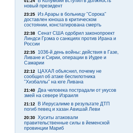
В Колумбии вступил в должность
01:24
новый президент
Из Арары в больницу "Сорока"
23:25
доставлен юноша в критическом
состоянии, констатирована смерть
Сенат США одобрил законопроект
22:38
Линдси Грэма о санкциях против Ирана и
России
1036-й день войны: действия в Газе,
22:35
Ливане и Сирии, операции в Иудее и
Самарии
ЦАХАЛ объяснил, почему не
22:12
сообщил об атаке беспилотника
"Хизбаллы" на юге Ливана
Два человека пострадали от укусов
21:40
змей на севере Израиля
В Иерусалиме в результате ДТП
21:12
погиб певец и хазан Авишай Леви
Хуситы атаковали
20:30
правительственные силы в йеменской
провинции Мариб