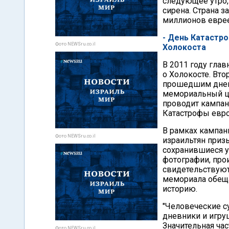
следующее утро,
сирена. Страна 
миллионов еврее
- День Катастро
Фото NEWSru.co.il
Холокоста
В 2011 году гла
о Холокосте. Вто
прошедшим днем 
мемориальный це
проводит кампан
Катастрофы евро
В рамках кампани
Фото NEWSru.co.il
израильтян приз
сохранившиеся у
фотографии, про
свидетельствуют
мемориала обеща
историю.
"Человеческие с
дневники и игру
Значительная ча
Фото NEWSru.co.il