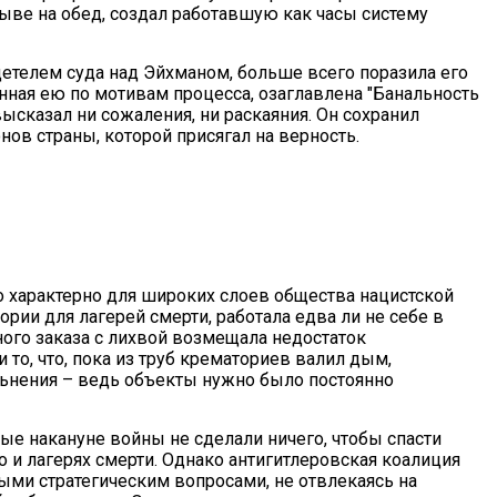
ыве на обед, создал работавшую как часы систему
идетелем суда над Эйхманом, больше всего поразила его
анная ею по мотивам процесса, озаглавлена "Банальность
ысказал ни сожаления, ни раскаяния. Он сохранил
нов страны, которой присягал на верность.
 характерно для широких слоев общества нацистской
рии для лагерей смерти, работала едва ли не себе в
ого заказа с лихвой возмещала недостаток
то, что, пока из труб крематориев валил дым,
льнения – ведь объекты нужно было постоянно
е накануне войны не сделали ничего, чтобы спасти
то и лагерях смерти. Однако антигитлеровская коалиция
ыми стратегическим вопросами, не отвлекаясь на