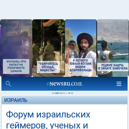
ИСПАНЕЦ ЗРЯ
НАПАЛ НА
РЕЗЕРВИСТА
ЦАХАЛА
01 МАЯ 2013
|
19:12
ИЗРАИЛЬ
Форум израильских
геймеров, ученых и