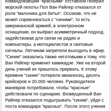
Командовавший "красными" отставной генерал
морской пехоты Пол Ван Райпер отказался от
роли "мальчика для битья". Осознав, что не
может соревноваться с "синими", то есть
американской армией, в электронном
оснащении, он выбрал асимметричный подход,
задействовав для связи не радио и
компьютеры, а мотоциклистов и световые
сигналы. Летчикам запретили выходить в эфир.
"Синие" оказались также неготовыми к тому, что
Ван Райпер применит камикадзе. Уже на второй
день учений их пришлось прервать. К этому
времени "синие" потеряли авианосец, десять
крейсеров и 20.000 человек. Руководители
маневров потребовали, чтобы "красные"
действовали по сценарию. Возмущенный Ван
Райпер отказался подыгрывать "синим", уйдя с
поста командира "красных". После этого учения