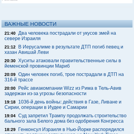
ВАЖНЫЕ НОВОСТИ
Два человека пострадали от укусов змей на
21:40
севере Израиля
В Иерусалиме в результате ДТП погиб певец и
21:12
хазан Авишай Леви
Хуситы атаковали правительственные силы в
20:30
йеменской провинции Мариб
Один человек погиб, трое пострадали в ДТП на
20:09
316-й трассе
Рейс авиакомпании Wizz из Рима в Тель-Авив
20:00
задержан из-за угрозы безопасности
1036-й день войны: действия в Газе, Ливане и
19:18
Сирии, операции в Иудее и Самарии
Суд запретил Трампу продолжать строительство
19:04
бального зала Белого дома без одобрения Конгресса
Генконсул Израиля в Нью-Йорке распорядился
18:29