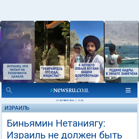
ИСПАНЕЦ ЗРЯ
НАПАЛ НА
РЕЗЕРВИСТА
ЦАХАЛА
01 ОКТЯБРЯ 2006
|
11:32
ИЗРАИЛЬ
Биньямин Нетаниягу:
Израиль не должен быть