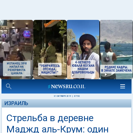
ИСПАНЕЦ ЗРЯ
НАПАЛ НА
РЕЗЕРВИСТА
ЦАХАЛА
01 ОКТЯБРЯ 2019
|
07:52
ИЗРАИЛЬ
Стрельба в деревне
Маджд аль-Крум: один