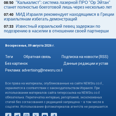
"Калькалист": система лазерной ПРО "Ор Эйтан"
08:50
станет полностью боеготовой лишь через несколько лет
МИД Израиля рекомендует находящимся в Греции
07:40
израильтянам избегать демонстраций
Известный израильский певец задержан по
07:33
подозрению в насилии в отношении своей партнерши
Воскресенье, 09 августа 2026 г.
Теги
Обратная связь
Подписка на новости (RSS)
Без картинок
Данные редакции и устав
Реклама:
advertising@newsru.co.il
Все права на материалы, опубликованные на сайте NEWSru.co.il ,
охраняются в соответствии с законодательством Израиля. При
использовании материалов сайта гиперссылка на NEWSru.co.il
обязательна. Перепечатка интервью, репортажей, эксклюзивных
статей без согласования с редакцией запрещена – в том числе в
соцсетях. Использование фотоматериалов агентств не разрешается.