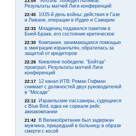
"Апоэль" победил поляков.
23:04
Результаты матчей Лиги конференций
1035-й день войны: действия в Газе
22:45
и Ливане, операции в Иудее и Самарии
Младенец подавился пакетом в
22:33
Бней-Браке, его состояние критическое
Компания, занимающаяся помощью
22:30
в эмиграции израильтян, обратилась за
защитой от кредиторов
Киевляне победили. "Бейтар"
22:28
проиграл. Результаты матчей Лиги
конференций
12 канал ИТВ: Роман Гофман
22:17
снимает с должностей двух руководителей
в "Мосаде"
Израильские пассажиры, судящиеся
22:12
с Blue Bird, едва не сорвали рейс
авиакомпании
В Великобритании был задержан
21:42
мужчина, пришедший в больницу в образе
смерти с косой