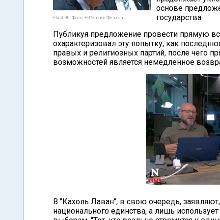
основе предложе
государства.
Flash90. Фото: Н.Ревкин-Фентон
Публикуя предложение провести прямую вст
охарактеризовал эту попытку, как последню
правых и религиозных партий, после чего п
возможностей является немедленное возвр
В "Кахоль Лаван", в свою очередь, заявляют
национального единства, а лишь используе