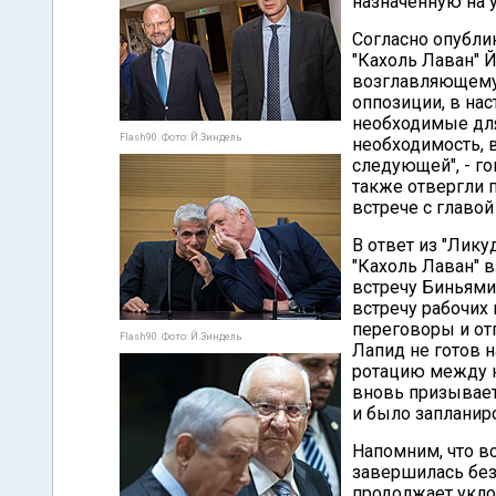
назначенную на 
Согласно опубли
"Кахоль Лаван" 
возглавляющему 
оппозиции, в на
необходимые для
Flash90. Фото: Й.Зиндель
необходимость, в
следующей", - го
также отвергли 
встрече с главо
В ответ из "Лик
"Кахоль Лаван" 
встречу Биньями
встречу рабочих 
переговоры и отп
Flash90. Фото: Й.Зиндель
Лапид не готов н
ротацию между н
вновь призывает 
и было запланир
Напомним, что вс
завершилась безр
продолжает уклон