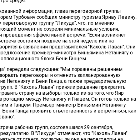
утро среды.
кованной информации, глава переговорной группы
Йорам Турбович сообщил министру туризма Яриву Левину,
переговорную группу "Ликуда", что, по мнению
стоящий момент не созрели минимальные условия,
 проведения эффективной встречи. "Если возникнет
стреча состоится позднее на этой неделе или на
ворится в заявлении представителей "Кахоль Лаван". Они
предложение премьер-министра Биньямина Нетаниягу о
й оппозиционного блока Бени Ганцем.
уда" передали следующее: "Мы поражены решением
взорвать переговоры и отменить запланированную
на Нетаниягу и Бени Ганца, а также предварительную
групп. В "Кахоль Лаван" приняли решение прекратить
равить страну на выборы только из-за того, что Яир
а ротацию между Нетаниягу и Гнацем. Он готов только на
им и Ганцем. Премьер-министр Биньямин Нетаниягу
Бени Ганца проявить ответственность и встретиться, как
овано".
треча рабочих групп, состоявшаяся 29 сентября,
езультатно. В "Ликуде" отмечают, что "Кахоль Лаван"
яться от ответа, согласны ли они на переговоры на