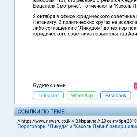
выборам. "Тот, кто реально стремится к еди
Бецалеля Смотрича", - отмечают в "Кахоль Л
2 октября в офисе юридического советника 
Нетаниягу. В политических кругах не исключ
либо соглашении с "Ликудом" до тех пор пок
юридического советника правительства Ави
Будьте с нами:
Telegram
WhatsApp
Facebook
ССЫЛКИ ПО ТЕМЕ
//
https://www.newsru.co.il/
//
В Израиле
//
29 сентября 2019
Переговоры "Ликуда" и "Кахоль Лаван" завершили