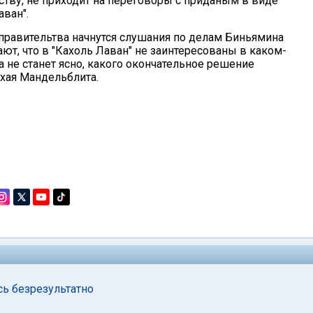
нству, не приходит на переговоры с приданым в виде
аван".
правительтва начнутся слушания по делам Биньямина
ают, что в "Кахоль Лаван" не заинтересованы в каком-
а не станет ясно, какого окончательное решение
хая Мандельблита.
сь безрезультатно