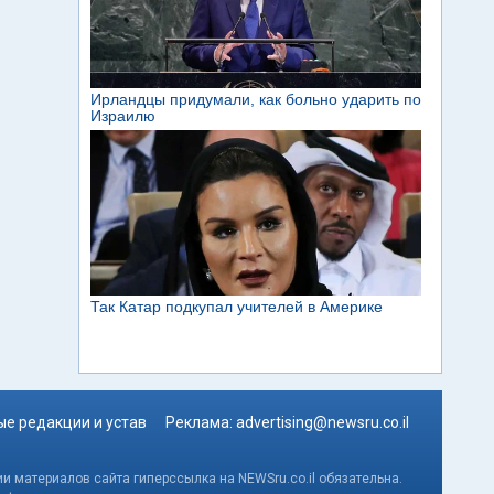
е редакции и устав
Реклама:
advertising@newsru.co.il
и материалов сайта гиперссылка на NEWSru.co.il обязательна.