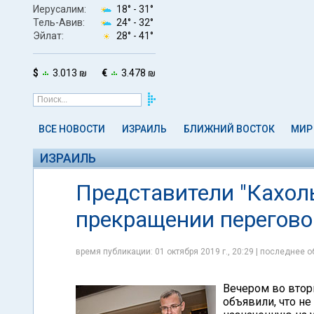
Иерусалим:
18° -
31°
Тель-Авив:
24° -
32°
Эйлат:
28° -
41°
$
3.013 ₪
€
3.478 ₪
ВСЕ НОВОСТИ
ИЗРАИЛЬ
БЛИЖНИЙ ВОСТОК
МИР
ИЗРАИЛЬ
Представители "Кахол
прекращении перегово
время публикации: 01 октября 2019 г., 20:29 | последнее о
Вечером во вторн
объявили, что не