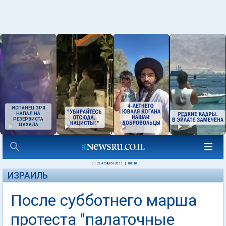
ИСПАНЕЦ ЗРЯ
НАПАЛ НА
РЕЗЕРВИСТА
ЦАХАЛА
01 СЕНТЯБРЯ 2011
|
06:16
ИЗРАИЛЬ
После субботнего марша
протеста "палаточные