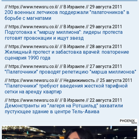
//
https://www.newsru.co.il/
//
В Израиле
//
29 августа 2011
200 военных летчиков поддержали "палаточников" в
борьбе с магнатами
//
https://www.newsru.co.il/
//
В Израиле
//
29 августа 2011
Подготовка к "маршу миллиона": лидеры протеста
готовят провокации и ищут звезд
//
https://www.newsru.co.il/
//
В Израиле
//
28 августа 2011
Жилищный протест и забастовка врачей: повторение
сценария 1990 года
//
https://www.newsru.co.il/
//
В Израиле
//
27 августа 2011
"Палаточники" проводят репетицию "марша миллионов"
//
https://www.newsru.co.il/
//
Недвижимость
//
25 августа 2011
"Палаточники" требуют введения жесткой тарифной
сетки на аренду квартир
//
https://www.newsru.co.il/
//
В Израиле
//
22 августа 2011
Демонстранты из "лагеря на Ротшильд" захватили
пустующее здание в центре Тель-Авива