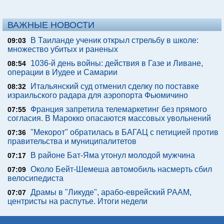
ВАЖНЫЕ НОВОСТИ
В Таиланде ученик открыл стрельбу в школе:
09:03
множество убитых и раненых
1036-й день войны: действия в Газе и Ливане,
08:54
операции в Иудее и Самарии
Итальянский суд отменил сделку по поставке
08:32
израильского радара для аэропорта Фьюмичино
Франция запретила телемаркетинг без прямого
07:55
согласия. В Марокко опасаются массовых увольнений
"Мекорот" обратилась в БАГАЦ с петицией против
07:36
правительства и муниципалитетов
В районе Бат-Яма утонул молодой мужчина
07:17
Около Бейт-Шемеша автомобиль насмерть сбил
07:09
велосипедиста
Драмы в "Ликуде", арабо-еврейский РААМ,
07:07
центристы на распутье. Итоги недели