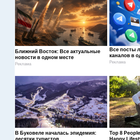
Все посты 
Ближний Восток: Все актуальные
каналов в о
новости в одном месте
Реклама
Реклама
В Буковеле началась эпидемия:
Top 8 People
десятки туристов
Happy Lifest