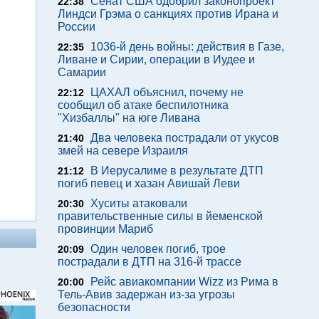
Сенат США одобрил законопроект
22:38
Линдси Грэма о санкциях против Ирана и
России
1036-й день войны: действия в Газе,
22:35
Ливане и Сирии, операции в Иудее и
Самарии
ЦАХАЛ объяснил, почему не
22:12
сообщил об атаке беспилотника
"Хизбаллы" на юге Ливана
Два человека пострадали от укусов
21:40
змей на севере Израиля
В Иерусалиме в результате ДТП
21:12
погиб певец и хазан Авишай Леви
Хуситы атаковали
20:30
правительственные силы в йеменской
провинции Мариб
Один человек погиб, трое
20:09
пострадали в ДТП на 316-й трассе
Рейс авиакомпании Wizz из Рима в
20:00
Тель-Авив задержан из-за угрозы
безопасности