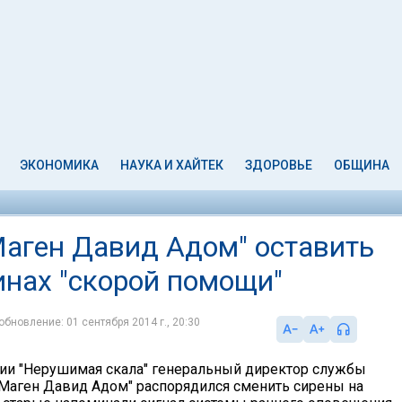
ЭКОНОМИКА
НАУКА И ХАЙТЕК
ЗДОРОВЬЕ
ОБЩИНА
Маген Давид Адом" оставить
нах "скорой помощи"
обновление: 01 сентября 2014 г., 20:30
ии "Нерушимая скала" генеральный директор службы
Маген Давид Адом" распорядился сменить сирены на