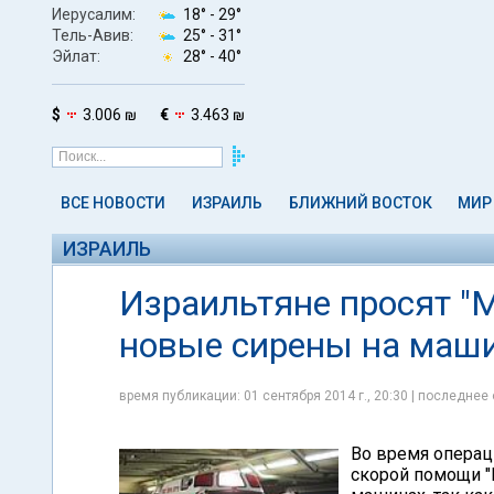
Иерусалим:
18° -
29°
Тель-Авив:
25° -
31°
Эйлат:
28° -
40°
$
3.006 ₪
€
3.463 ₪
ВСЕ НОВОСТИ
ИЗРАИЛЬ
БЛИЖНИЙ ВОСТОК
МИР
ИЗРАИЛЬ
Израильтяне просят "
новые сирены на маши
время публикации: 01 сентября 2014 г., 20:30 | последнее 
Во время операц
скорой помощи "