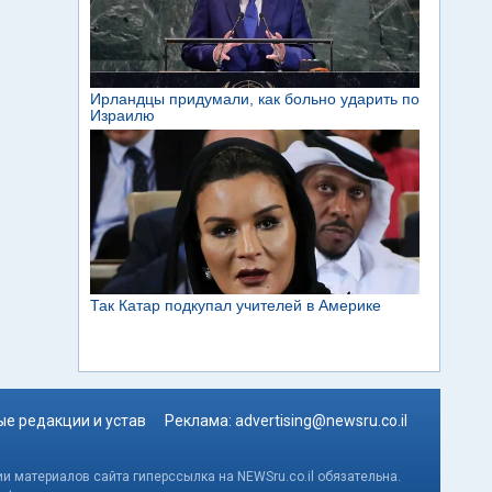
е редакции и устав
Реклама:
advertising@newsru.co.il
и материалов сайта гиперссылка на NEWSru.co.il обязательна.