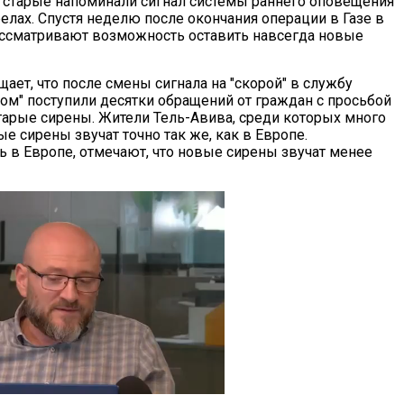
к старые напоминали сигнал системы раннего оповещения
елах. Спустя неделю после окончания операции в Газе в
ссматривают возможность оставить навсегда новые
ает, что после смены сигнала на "скорой" в службу
ом" поступили десятки обращений от граждан с просьбой
тарые сирены. Жители Тель-Авива, среди которых много
ые сирены звучат точно так же, как в Европе.
 в Европе, отмечают, что новые сирены звучат менее