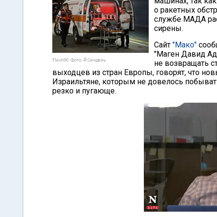
машинах, так ка
о ракетных обстр
службе МАДА ра
сирены.
Сайт
"Мако"
сообщ
"Маген Давид Ад
Flash90. Фото: Й.Синдель
не возвращать с
выходцев из стран Европы, говорят, что нов
Израильтяне, которым не довелось побывать
резко и пугающе.