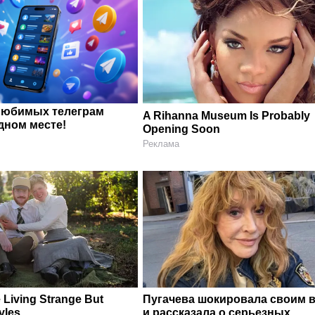
любимых телеграм
A Rihanna Museum Is Probably
дном месте!
Opening Soon
Реклама
 Living Strange But
Пугачева шокировала своим 
yles
и рассказала о серьезных