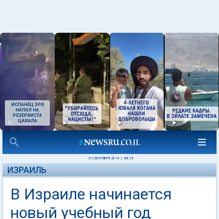
ИСПАНЕЦ ЗРЯ
НАПАЛ НА
РЕЗЕРВИСТА
ЦАХАЛА
01 СЕНТЯБРЯ 2014
|
06:13
ИЗРАИЛЬ
В Израиле начинается
новый учебный год