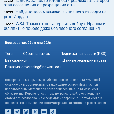
ХАМАС заявил о готовности реализовать второй
17:12
этап соглашения о прекращении огня
Найдено тело мальчика, выпавшего из лодки на
16:33
реке Иордан
WSJ: Трамп готов завершить войну с Ираном и
16:27
объявить о победе даже без ядерного соглашения
Воскресенье, 09 августа 2026 г.
Теги
Обратная связь
Подписка на новости (RSS)
Без картинок
Данные редакции и устав
Реклама:
advertising@newsru.co.il
Все права на материалы, опубликованные на сайте NEWSru.co.il ,
охраняются в соответствии с законодательством Израиля. При
использовании материалов сайта гиперссылка на NEWSru.co.il
обязательна. Перепечатка интервью, репортажей, эксклюзивных
статей без согласования с редакцией запрещена – в том числе в
соцсетях. Использование фотоматериалов агентств не разрешается.