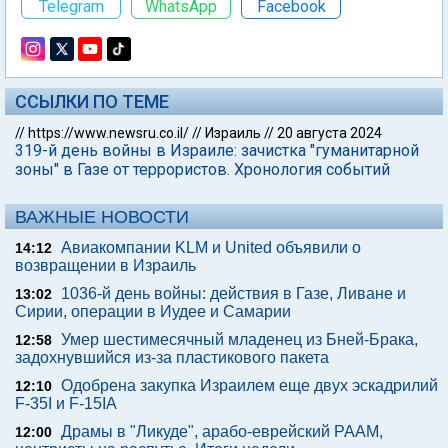
Telegram
WhatsApp
Facebook
ССЫЛКИ ПО ТЕМЕ
//
https://www.newsru.co.il/
//
Израиль
//
20 августа 2024
319-й день войны в Израиле: зачистка "гуманитарной
зоны" в Газе от террористов. Хронология событий
ВАЖНЫЕ НОВОСТИ
Авиакомпании KLM и United объявили о
14:12
возвращении в Израиль
1036-й день войны: действия в Газе, Ливане и
13:02
Сирии, операции в Иудее и Самарии
Умер шестимесячный младенец из Бней-Брака,
12:58
задохнувшийся из-за пластикового пакета
Одобрена закупка Израилем еще двух эскадрилий
12:10
F-35I и F-15IA
Драмы в "Ликуде", арабо-еврейский РААМ,
12:00