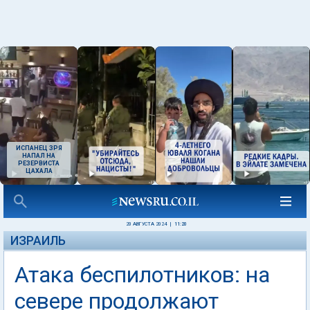
ИСПАНЕЦ ЗРЯ
НАПАЛ НА
РЕЗЕРВИСТА
ЦАХАЛА
20 АВГУСТА 2024
|
11:20
ИЗРАИЛЬ
Атака беспилотников: на
севере продолжают