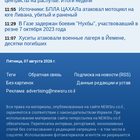
центристы на распутье. Итоги недели
Источники: БПЛА ЦАХАЛа атаковал мотоцикл на
11:55
юге Ливана, убитый и раненый
В Газе задержан боевик "Нухбы", участвовавший в
11:29
резне 7 октября 2023 года
Хуситы атаковали военные лагеря в Йемене,
11:07
десятки погибших
Пятница, 07 августа 2026 г.
Теги
Обратная связь
Подписка на новости (RSS)
Без картинок
Данные редакции и устав
Реклама:
advertising@newsru.co.il
Все права на материалы, опубликованные на сайте NEWSru.co.il ,
охраняются в соответствии с законодательством Израиля. При
использовании материалов сайта гиперссылка на NEWSru.co.il
обязательна. Перепечатка интервью, репортажей, эксклюзивных
статей без согласования с редакцией запрещена – в том числе в
соцсетях. Использование фотоматериалов агентств не разрешается.