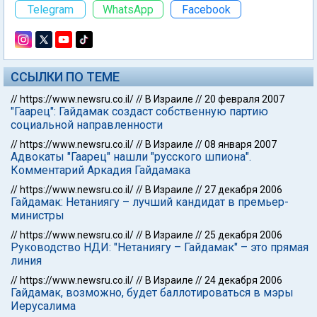
Telegram
WhatsApp
Facebook
ССЫЛКИ ПО ТЕМЕ
//
https://www.newsru.co.il/
//
В Израиле
//
20 февраля 2007
"Гаарец": Гайдамак создаст собственную партию
социальной направленности
//
https://www.newsru.co.il/
//
В Израиле
//
08 января 2007
Адвокаты "Гаарец" нашли "русского шпиона".
Комментарий Аркадия Гайдамака
//
https://www.newsru.co.il/
//
В Израиле
//
27 декабря 2006
Гайдамак: Нетаниягу – лучший кандидат в премьер-
министры
//
https://www.newsru.co.il/
//
В Израиле
//
25 декабря 2006
Руководство НДИ: "Нетаниягу – Гайдамак" – это прямая
линия
//
https://www.newsru.co.il/
//
В Израиле
//
24 декабря 2006
Гайдамак, возможно, будет баллотироваться в мэры
Иерусалима