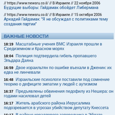
//
https://www.newsru.co.il/
//
В Израиле
//
22 ноября 2006
Будущие выборы: Гайдамак обойдет Либермана
//
https://www.newsru.co.il/
//
В Израиле
//
15 октября 2006
Аркадий Гайдамак: "Я не обсуждал с политиками тему
создания партии"
ВАЖНЫЕ НОВОСТИ
Масштабные учения ВМС Израиля прошли в
18:19
Средиземном и Красном морях
Полиция подтвердила гибель пропавшего
18:04
Эльдара Даяна
Двое израильтян по ошибке въехали в Дженин: их
16:59
едва не линчевали
Израильские психологи поставили под сомнение
16:48
теорию о дефиците эмпатии у людей с аутизмом
Предъявлены обвинения педофилу из Нешера: он
16:37
годами насиловал детей
Житель арабского района Иерусалима
16:17
подозревается в угрозах убийством депутату Кнессета
В районе кораллового заповедника в Эйлате