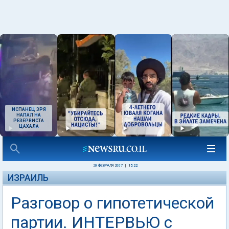
ИСПАНЕЦ ЗРЯ
НАПАЛ НА
РЕЗЕРВИСТА
ЦАХАЛА
20 ФЕВРАЛЯ 2007
|
15:22
ИЗРАИЛЬ
Разговор о гипотетической
партии. ИНТЕРВЬЮ с