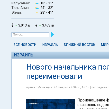
Иерусалим:
18° -
31°
Тель-Авив:
24° -
32°
Эйлат:
28° -
41°
$
3.013 ₪
€
3.478 ₪
ВСЕ НОВОСТИ
ИЗРАИЛЬ
БЛИЖНИЙ ВОСТОК
МИР
ИЗРАИЛЬ
Нового начальника по
переименовали
время публикации: 20 февраля 2007 г., 16:35 | последнее 
Произношение фа
оказалось под в