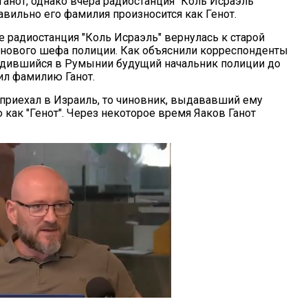
Ганот, однако вчера радиостанция "Коль Исраэль"
авильно его фамилия произносится как Генот.
е радиостанция "Коль Исраэль" вернулась к старой
нового шефа полиции. Как объяснили корреспонденты
одившийся в Румынии будущий начальник полиции до
ил фамилию Ганот.
 приехал в Израиль, то чиновник, выдававший ему
как "Генот". Через некоторое время Яаков Ганот