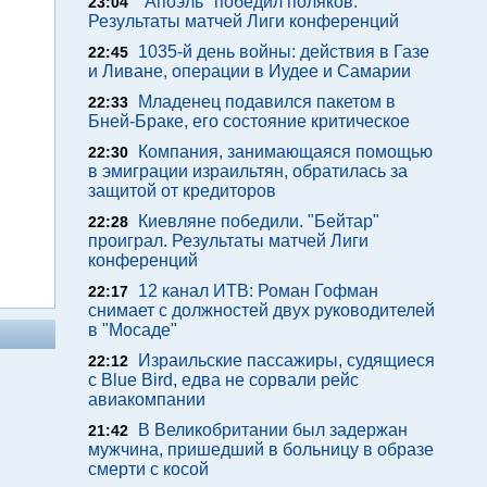
"Апоэль" победил поляков.
23:04
Результаты матчей Лиги конференций
1035-й день войны: действия в Газе
22:45
и Ливане, операции в Иудее и Самарии
Младенец подавился пакетом в
22:33
Бней-Браке, его состояние критическое
Компания, занимающаяся помощью
22:30
в эмиграции израильтян, обратилась за
защитой от кредиторов
Киевляне победили. "Бейтар"
22:28
проиграл. Результаты матчей Лиги
конференций
12 канал ИТВ: Роман Гофман
22:17
снимает с должностей двух руководителей
в "Мосаде"
Израильские пассажиры, судящиеся
22:12
с Blue Bird, едва не сорвали рейс
авиакомпании
В Великобритании был задержан
21:42
мужчина, пришедший в больницу в образе
смерти с косой