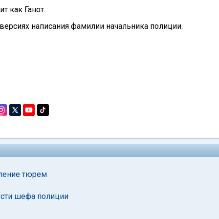
т как Ганот.
х версиях написания фамилии начальника полиции.
вление тюрем
ости шефа полиции