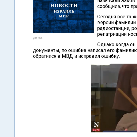
называли Яаков 
сообщила, что пр
Сегодня все та ж
версии фамилии 
радиостанции, р
репатриации нос
ynet.co.il
Однако когда он
документы, по ошибке написал его фамилию 
обратился в МВД и исправил ошибку.