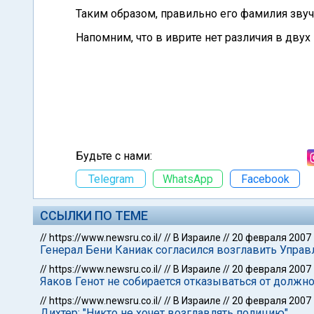
Таким образом, правильно его фамилия звучи
Напомним, что в иврите нет различия в дву
Будьте с нами:
Telegram
WhatsApp
Facebook
ССЫЛКИ ПО ТЕМЕ
//
https://www.newsru.co.il/
//
В Израиле
//
20 февраля 2007
Генерал Бени Каниак согласился возглавить Упра
//
https://www.newsru.co.il/
//
В Израиле
//
20 февраля 2007
Яаков Генот не собирается отказываться от должн
//
https://www.newsru.co.il/
//
В Израиле
//
20 февраля 2007
Дихтер: "Никто не хочет возглавлять полицию"