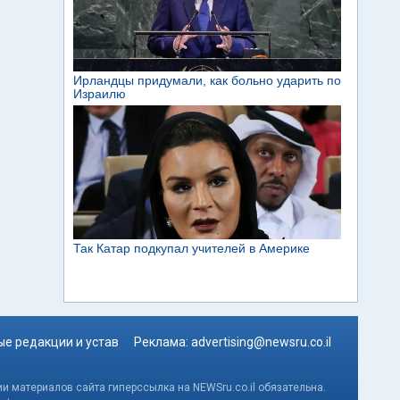
е редакции и устав
Реклама:
advertising@newsru.co.il
и материалов сайта гиперссылка на NEWSru.co.il обязательна.