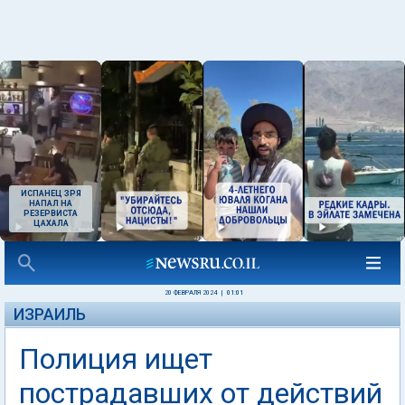
ИСПАНЕЦ ЗРЯ
НАПАЛ НА
РЕЗЕРВИСТА
ЦАХАЛА
20 ФЕВРАЛЯ 2024
|
01:01
ИЗРАИЛЬ
Полиция ищет
пострадавших от действий