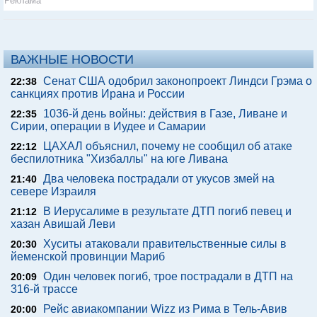
Реклама
ВАЖНЫЕ НОВОСТИ
Сенат США одобрил законопроект Линдси Грэма о
22:38
санкциях против Ирана и России
1036-й день войны: действия в Газе, Ливане и
22:35
Сирии, операции в Иудее и Самарии
ЦАХАЛ объяснил, почему не сообщил об атаке
22:12
беспилотника "Хизбаллы" на юге Ливана
Два человека пострадали от укусов змей на
21:40
севере Израиля
В Иерусалиме в результате ДТП погиб певец и
21:12
хазан Авишай Леви
Хуситы атаковали правительственные силы в
20:30
йеменской провинции Мариб
Один человек погиб, трое пострадали в ДТП на
20:09
316-й трассе
Рейс авиакомпании Wizz из Рима в Тель-Авив
20:00