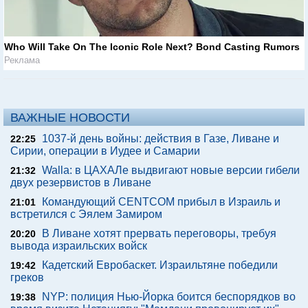
Who Will Take On The Iconic Role Next? Bond Casting Rumors
Реклама
ВАЖНЫЕ НОВОСТИ
1037-й день войны: действия в Газе, Ливане и
22:25
Сирии, операции в Иудее и Самарии
Walla: в ЦАХАЛе выдвигают новые версии гибели
21:32
двух резервистов в Ливане
Командующий CENTCOM прибыл в Израиль и
21:01
встретился с Эялем Замиром
В Ливане хотят прервать переговоры, требуя
20:20
вывода израильских войск
Кадетский Евробаскет. Израильтяне победили
19:42
греков
NYP: полиция Нью-Йорка боится беспорядков во
19:38