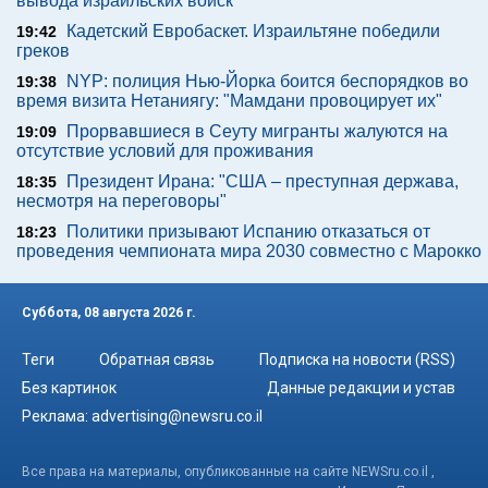
вывода израильских войск
Кадетский Евробаскет. Израильтяне победили
19:42
греков
NYP: полиция Нью-Йорка боится беспорядков во
19:38
время визита Нетаниягу: "Мамдани провоцирует их"
Прорвавшиеся в Сеуту мигранты жалуются на
19:09
отсутствие условий для проживания
Президент Ирана: "США – преступная держава,
18:35
несмотря на переговоры"
Политики призывают Испанию отказаться от
18:23
проведения чемпионата мира 2030 совместно с Марокко
Суббота, 08 августа 2026 г.
Теги
Обратная связь
Подписка на новости (RSS)
Без картинок
Данные редакции и устав
Реклама:
advertising@newsru.co.il
Все права на материалы, опубликованные на сайте NEWSru.co.il ,