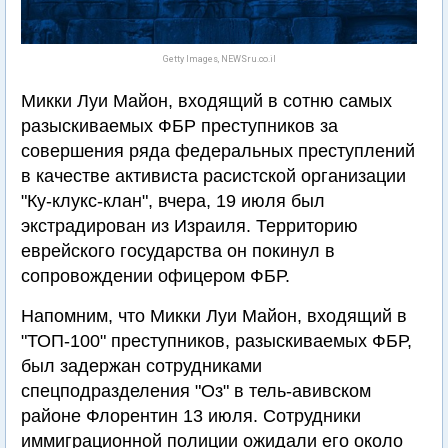
Getty Images, NEWSru.co.il
Микки Луи Майон, входящий в сотню самых
разыскиваемых ФБР преступников за
совершения ряда федеральных преступлений
в качестве активиста расистской организации
"Ку-клукс-клан", вчера, 19 июля был
экстрадирован из Израиля. Территорию
еврейского государства он покинул в
сопровождении офицером ФБР.
Напомним, что Микки Луи Майон, входящий в
"ТОП-100" преступников, разыскиваемых ФБР,
был задержан сотрудниками
спецподразделения "Оз" в тель-авивском
районе Флорентин 13 июля. Сотрудники
иммиграционной полиции ожидали его около