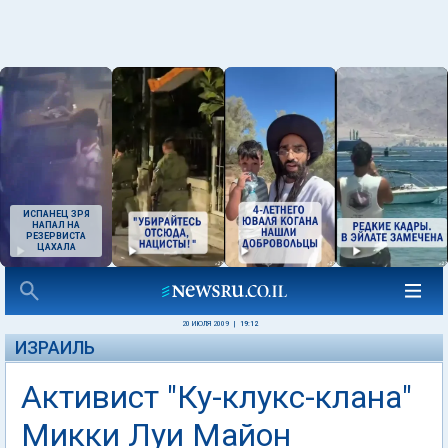
ИСПАНЕЦ ЗРЯ
НАПАЛ НА
РЕЗЕРВИСТА
ЦАХАЛА
20 ИЮЛЯ 2009
|
19:12
ИЗРАИЛЬ
Активист "Ку-клукс-клана"
Микки Луи Майон