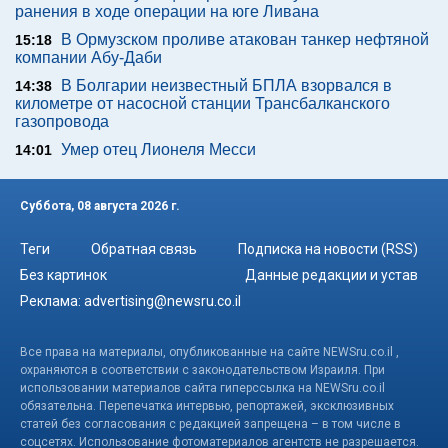
ранения в ходе операции на юге Ливана
В Ормузском проливе атакован танкер нефтяной
15:18
компании Абу-Даби
В Болгарии неизвестный БПЛА взорвался в
14:38
километре от насосной станции Трансбалканского
газопровода
Умер отец Лионеля Месси
14:01
Суббота, 08 августа 2026 г.
Теги
Обратная связь
Подписка на новости (RSS)
Без картинок
Данные редакции и устав
Реклама:
advertising@newsru.co.il
Все права на материалы, опубликованные на сайте NEWSru.co.il ,
охраняются в соответствии с законодательством Израиля. При
использовании материалов сайта гиперссылка на NEWSru.co.il
обязательна. Перепечатка интервью, репортажей, эксклюзивных
статей без согласования с редакцией запрещена – в том числе в
соцсетях. Использование фотоматериалов агентств не разрешается.