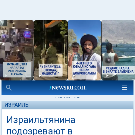
ИСПАНЕЦ ЗРЯ
НАПАЛ НА
РЕЗЕРВИСТА
ЦАХАЛА
20 МАРТА 2008
|
20:18
ИЗРАИЛЬ
Израильтянина
подозревают в