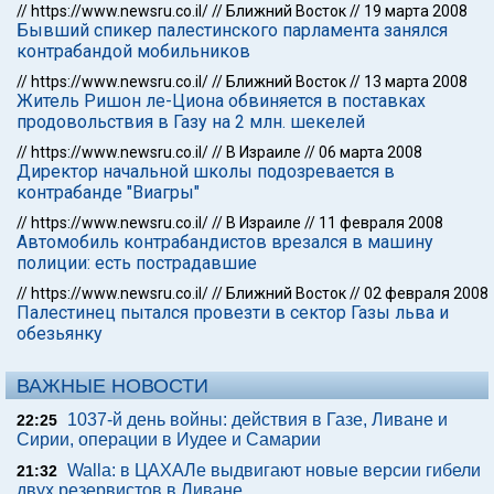
//
https://www.newsru.co.il/
//
Ближний Восток
//
19 марта 2008
Бывший спикер палестинского парламента занялся
контрабандой мобильников
//
https://www.newsru.co.il/
//
Ближний Восток
//
13 марта 2008
Житель Ришон ле-Циона обвиняется в поставках
продовольствия в Газу на 2 млн. шекелей
//
https://www.newsru.co.il/
//
В Израиле
//
06 марта 2008
Директор начальной школы подозревается в
контрабанде "Виагры"
//
https://www.newsru.co.il/
//
В Израиле
//
11 февраля 2008
Автомобиль контрабандистов врезался в машину
полиции: есть пострадавшие
//
https://www.newsru.co.il/
//
Ближний Восток
//
02 февраля 2008
Палестинец пытался провезти в сектор Газы льва и
обезьянку
ВАЖНЫЕ НОВОСТИ
1037-й день войны: действия в Газе, Ливане и
22:25
Сирии, операции в Иудее и Самарии
Walla: в ЦАХАЛе выдвигают новые версии гибели
21:32
двух резервистов в Ливане