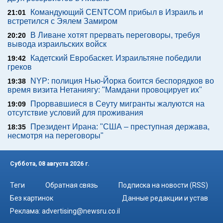
Командующий CENTCOM прибыл в Израиль и
21:01
встретился с Эялем Замиром
В Ливане хотят прервать переговоры, требуя
20:20
вывода израильских войск
Кадетский Евробаскет. Израильтяне победили
19:42
греков
NYP: полиция Нью-Йорка боится беспорядков во
19:38
время визита Нетаниягу: "Мамдани провоцирует их"
Прорвавшиеся в Сеуту мигранты жалуются на
19:09
отсутствие условий для проживания
Президент Ирана: "США – преступная держава,
18:35
несмотря на переговоры"
Суббота, 08 августа 2026 г.
Теги
Обратная связь
Подписка на новости (RSS)
Без картинок
Данные редакции и устав
Реклама:
advertising@newsru.co.il