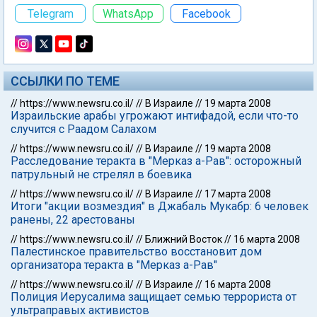
Telegram
WhatsApp
Facebook
ССЫЛКИ ПО ТЕМЕ
//
https://www.newsru.co.il/
//
В Израиле
//
19 марта 2008
Израильские арабы угрожают интифадой, если что-то
случится с Раадом Салахом
//
https://www.newsru.co.il/
//
В Израиле
//
19 марта 2008
Расследование теракта в "Мерказ а-Рав": осторожный
патрульный не стрелял в боевика
//
https://www.newsru.co.il/
//
В Израиле
//
17 марта 2008
Итоги "акции возмездия" в Джабаль Мукабр: 6 человек
ранены, 22 арестованы
//
https://www.newsru.co.il/
//
Ближний Восток
//
16 марта 2008
Палестинское правительство восстановит дом
организатора теракта в "Мерказ а-Рав"
//
https://www.newsru.co.il/
//
В Израиле
//
16 марта 2008
Полиция Иерусалима защищает семью террориста от
ультраправых активистов