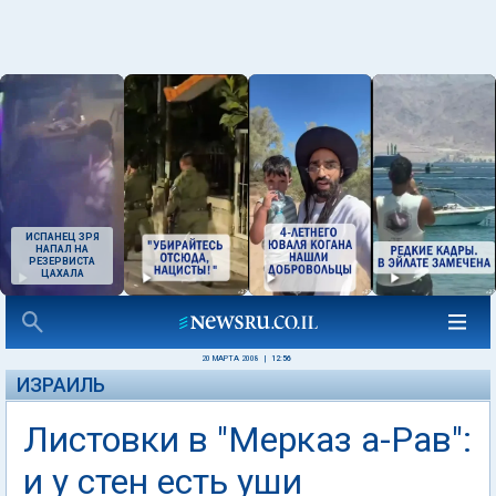
ИСПАНЕЦ ЗРЯ
НАПАЛ НА
РЕЗЕРВИСТА
ЦАХАЛА
20 МАРТА 2008
|
12:56
ИЗРАИЛЬ
Листовки в "Мерказ а-Рав":
и у стен есть уши