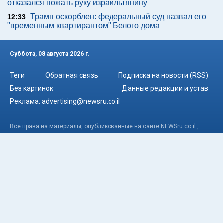
отказался пожать руку израильтянину
Трамп оскорблен: федеральный суд назвал его
12:33
"временным квартирантом" Белого дома
Суббота, 08 августа 2026 г.
Теги
Обратная связь
Подписка на новости (RSS)
Без картинок
Данные редакции и устав
Реклама:
advertising@newsru.co.il
Все права на материалы, опубликованные на сайте NEWSru.co.il ,
охраняются в соответствии с законодательством Израиля. При
использовании материалов сайта гиперссылка на NEWSru.co.il
обязательна. Перепечатка интервью, репортажей, эксклюзивных
статей без согласования с редакцией запрещена – в том числе в
соцсетях. Использование фотоматериалов агентств не разрешается.
© NEWSru.co.il: новости Израиля 2005-2026