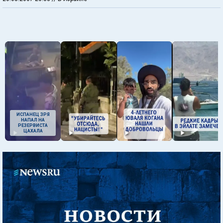
ИСПАНЕЦ ЗРЯ
НАПАЛ НА
РЕЗЕРВИСТА
ЦАХАЛА