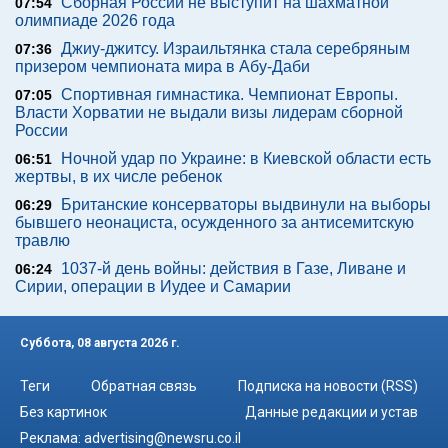
Сборная России не выступит на шахматной
07:54
олимпиаде 2026 года
Джиу-джитсу. Израильтянка стала серебряным
07:36
призером чемпионата мира в Абу-Даби
Спортивная гимнастика. Чемпионат Европы.
07:05
Власти Хорватии не выдали визы лидерам сборной
России
Ночной удар по Украине: в Киевской области есть
06:51
жертвы, в их числе ребенок
Британские консерваторы выдвинули на выборы
06:29
бывшего неонациста, осужденного за антисемитскую
травлю
1037-й день войны: действия в Газе, Ливане и
06:24
Сирии, операции в Иудее и Самарии
Суббота, 08 августа 2026 г.
Теги
Обратная связь
Подписка на новости (RSS)
Без картинок
Данные редакции и устав
Реклама:
advertising@newsru.co.il