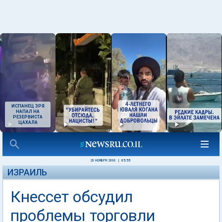
ИСПАНЕЦ ЗРЯ
НАПАЛ НА
РЕЗЕРВИСТА
ЦАХАЛА
20 НОЯБРЯ 2006
|
05:55
ИЗРАИЛЬ
Кнессет обсудил
проблемы торговли