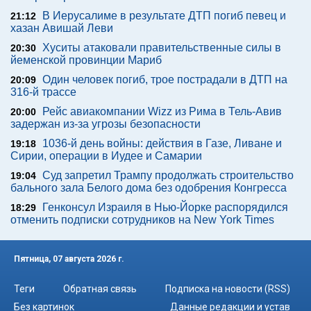
В Иерусалиме в результате ДТП погиб певец и
21:12
хазан Авишай Леви
Хуситы атаковали правительственные силы в
20:30
йеменской провинции Мариб
Один человек погиб, трое пострадали в ДТП на
20:09
316-й трассе
Рейс авиакомпании Wizz из Рима в Тель-Авив
20:00
задержан из-за угрозы безопасности
1036-й день войны: действия в Газе, Ливане и
19:18
Сирии, операции в Иудее и Самарии
Суд запретил Трампу продолжать строительство
19:04
бального зала Белого дома без одобрения Конгресса
Генконсул Израиля в Нью-Йорке распорядился
18:29
отменить подписки сотрудников на New York Times
Пятница, 07 августа 2026 г.
Теги
Обратная связь
Подписка на новости (RSS)
Без картинок
Данные редакции и устав