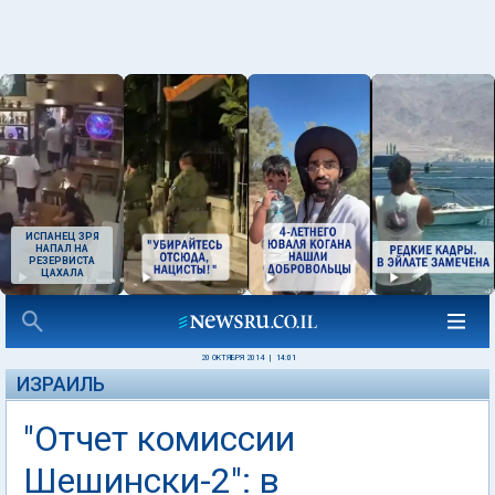
ИСПАНЕЦ ЗРЯ
НАПАЛ НА
РЕЗЕРВИСТА
ЦАХАЛА
20 ОКТЯБРЯ 2014
|
14:01
ИЗРАИЛЬ
"Отчет комиссии
Шешински-2": в