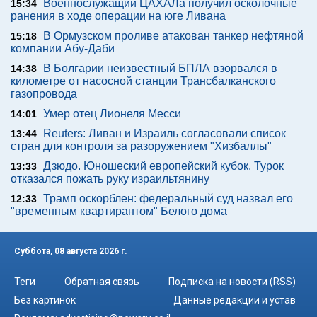
Военнослужащий ЦАХАЛа получил осколочные
15:34
ранения в ходе операции на юге Ливана
В Ормузском проливе атакован танкер нефтяной
15:18
компании Абу-Даби
В Болгарии неизвестный БПЛА взорвался в
14:38
километре от насосной станции Трансбалканского
газопровода
Умер отец Лионеля Месси
14:01
Reuters: Ливан и Израиль согласовали список
13:44
стран для контроля за разоружением "Хизбаллы"
Дзюдо. Юношеский европейский кубок. Турок
13:33
отказался пожать руку израильтянину
Трамп оскорблен: федеральный суд назвал его
12:33
"временным квартирантом" Белого дома
Суббота, 08 августа 2026 г.
Теги
Обратная связь
Подписка на новости (RSS)
Без картинок
Данные редакции и устав