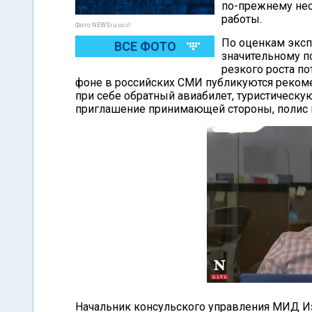
по-прежнему нео
работы.
Фото NEWSru.co.il
По оценкам эксп
ВСЕ ФОТО
значительному по
резкого роста по
фоне в российских СМИ публикуются рекоме
при себе обратный авиабилет, туристическу
приглашение принимающей стороны, полис м
Начальник консульского управления МИД Из