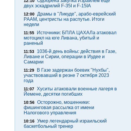
Одобрена закупка Израилем еще
12:10
двух эскадрилий F-35I и F-15IA
Драмы в "Ликуде", арабо-еврейский
12:00
РААМ, центристы на распутье. Итоги
недели
Источники: БПЛА ЦАХАЛа атаковал
11:55
мотоцикл на юге Ливана, убитый и
раненый
1036-й день войны: действия в Газе,
11:53
Ливане и Сирии, операции в Иудее и
Самарии
В Газе задержан боевик "Нухбы",
11:29
участвовавший в резне 7 октября 2023
года
Хуситы атаковали военные лагеря в
11:07
Йемене, десятки погибших
Осторожно, мошенники:
10:56
фишинговая рассылка от имени
Налогового управления
Умер легендарный израильский
10:16
баскетбольный тренер