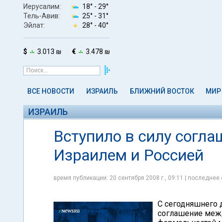
Иерусалим:
18° -
29°
Тель-Авив:
25° -
31°
Эйлат:
28° -
40°
$
3.013 ₪
€
3.478 ₪
ВСЕ НОВОСТИ
ИЗРАИЛЬ
БЛИЖНИЙ ВОСТОК
МИР
ИЗРАИЛЬ
Вступило в силу согла
Израилем и Россией
время публикации: 20 сентября 2008 г., 09:11 | последнее 
С сегодняшнего д
соглашение межд