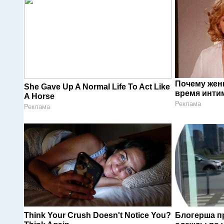
Почему жен
She Gave Up A Normal Life To Act Like
время инти
A Horse
Реклама
Реклама
Think Your Crush Doesn't Notice You?
Блогерша п