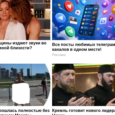
щины издают звуки во
Все посты любимых телегра
мной близости?
каналов в одном месте!
Реклама
рошлась полностью без
Кремль готовит нового лидер