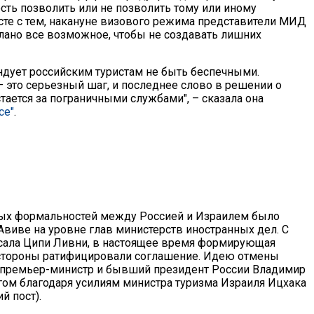
сть позволить или не позволить тому или иному
сте с тем, накануне визового режима представители МИД
лано все возможное, чтобы не создавать лишних
ндует российским туристам не быть беспечными.
 это серьезный шаг, и последнее слово в решении о
тается за пограничными службами", – сказала она
се"
.
вых формальностей между Россией и Израилем было
Авиве на уровне глав министерств иностранных дел. С
исала Ципи Ливни, в настоящее время формирующая
 стороны ратифицировали соглашение. Идею отмены
 премьер-министр и бывший президент России Владимир
гом благодаря усилиям министра туризма Израиля Ицхака
й пост).