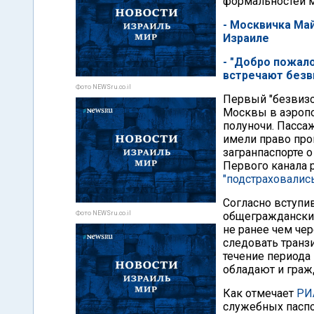
формальностей м
- Москвичка Май
Израиле
- "Добро пожало
встречают безв
Фото NEWSru.co.il
Первый "безвизо
Москвы в аэропо
полуночи. Пасса
имели право про
загранпаспорте о
Первого канала 
"подстраховалис
Согласно вступи
Фото NEWSru.co.il
общегражданских
не ранее чем чер
следовать транз
течение периода
обладают и граж
Как отмечает
РИ
служебных паспо