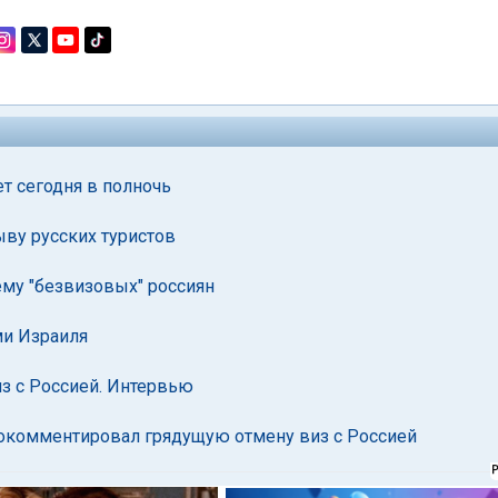
т сегодня в полночь
ыву русских туристов
ему "безвизовых" россиян
ми Израиля
з с Россией. Интервью
рокомментировал грядущую отмену виз с Россией