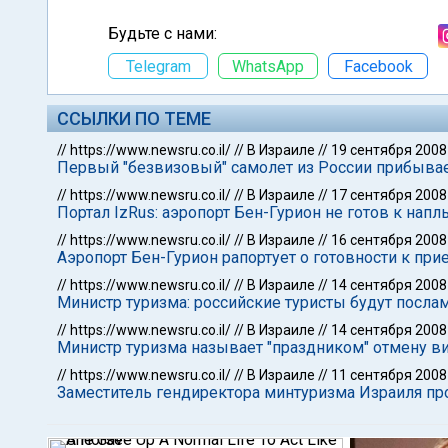
Будьте с нами:
Telegram
WhatsApp
Facebook
ССЫЛКИ ПО ТЕМЕ
//
https://www.newsru.co.il/
//
В Израиле
//
19 сентября 2008
Первый "безвизовый" самолет из России прибывае
//
https://www.newsru.co.il/
//
В Израиле
//
17 сентября 2008
Портал IzRus: аэропорт Бен-Гурион не готов к напл
//
https://www.newsru.co.il/
//
В Израиле
//
16 сентября 2008
Аэропорт Бен-Гурион рапортует о готовности к при
//
https://www.newsru.co.il/
//
В Израиле
//
14 сентября 2008
Министр туризма: российские туристы будут посла
//
https://www.newsru.co.il/
//
В Израиле
//
14 сентября 2008
Министр туризма называет "праздником" отмену ви
//
https://www.newsru.co.il/
//
В Израиле
//
11 сентября 2008
Заместитель гендиректора минтуризма Израиля п