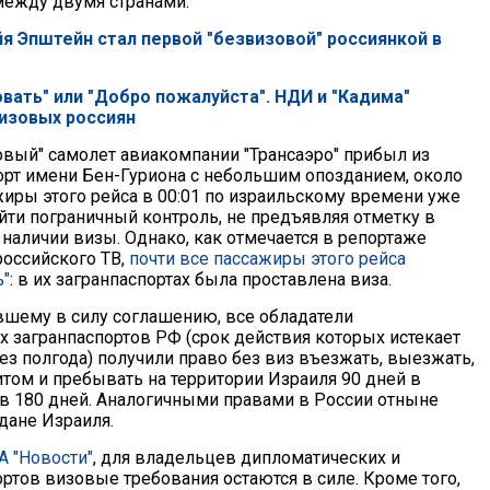
ежду двумя странами.
я Эпштейн стал первой "безвизовой" россиянкой в
вать" или "Добро пожалуйста". НДИ и "Кадима"
изовых россиян
вый" самолет авиакомпании "Трансаэро" прибыл из
рт имени Бен-Гуриона с небольшим опозданием, около
жиры этого рейса в 00:01 по израильскому времени уже
йти пограничный контроль, не предъявляя отметку в
 наличии визы. Однако, как отмечается в репортаже
российского ТВ,
почти все пассажиры этого рейса
ь"
: в их загранпаспортах была проставлена виза.
вшему в силу соглашению, все обладатели
 загранпаспортов РФ (срок действия которых истекает
ез полгода) получили право без виз въезжать, выезжать,
итом и пребывать на территории Израиля 90 дней в
 в 180 дней. Аналогичными правами в России отныне
дане Израиля.
А "Новости"
, для владельцев дипломатических и
ртов визовые требования остаются в силе. Кроме того,