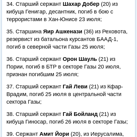
34. Старший сержант
Шахар Добер
(20) из
кибуца Генигар, десантник, погиб в бою с
террористами в Хан-Юнисе 23 июля;
35. Старшина
Яир Ашкенази
(36) из Реховота,
резервист из батальона курсантов БААД-1,
погиб в северной части Газы 25 июля;
36. Старший сержант
Орон Шауль
(21) из
Пории, погиб в БТР в секторе Газы 20 июля,
признан погибшим 25 июля;
37. Старший сержант
Гай Леви
(21) из Кфар-
Врадим, погиб 25 июля в центральной части
сектора Газы;
38. Cтарший сержант
Гай Бойланд
(21) из
кибуца Гиносар, погиб 26 июля в секторе Газы;
39. Cержант
Амит Йори
(20), из Иерусалима,