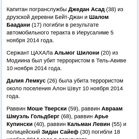
Капитан погранслужбы
Джедан Асад
(38) из
друзской деревни Бейт-Джан и
Шалом
Баадани
(17) погибли в результате
автомобильного теракта в Иерусалиме 5
ноября 2014 года.
Сержант ЦАХАЛа
Альмог Шилони
(20) из
Модиина был убит террористом в Тель-Авиве
10 ноября 2014 года.
Далия Лемкус
(26) была убита террористом
около поселения Алон Швут 10 ноября 2014
года.
Раввин
Моше Тверски
(59), раввин
Авраам
Шмуэль Гольдберг
(68), раввин
Арье
Купински
(40), раввин
Кальман Левин
(55) и
полицейский
Зидан Сайеф
(30) погибли 18