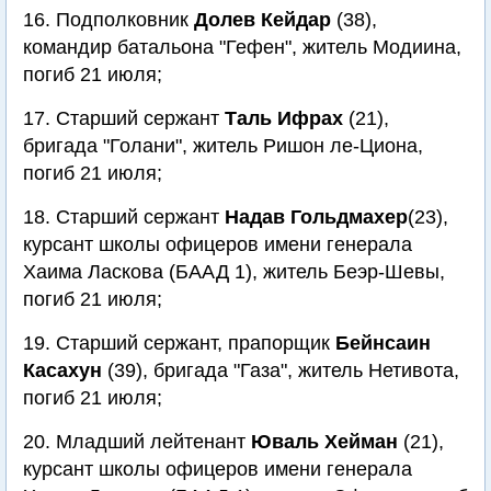
16. Подполковник
Долев Кейдар
(38),
командир батальона "Гефен", житель Модиина,
погиб 21 июля;
17. Старший сержант
Таль Ифрах
(21),
бригада "Голани", житель Ришон ле-Циона,
погиб 21 июля;
18. Старший сержант
Надав Гольдмахер
(23),
курсант школы офицеров имени генерала
Хаима Ласкова (БААД 1), житель Беэр-Шевы,
погиб 21 июля;
19. Старший сержант, прапорщик
Бейнсаин
Касахун
(39), бригада "Газа", житель Нетивота,
погиб 21 июля;
20. Младший лейтенант
Юваль Хейман
(21),
курсант школы офицеров имени генерала