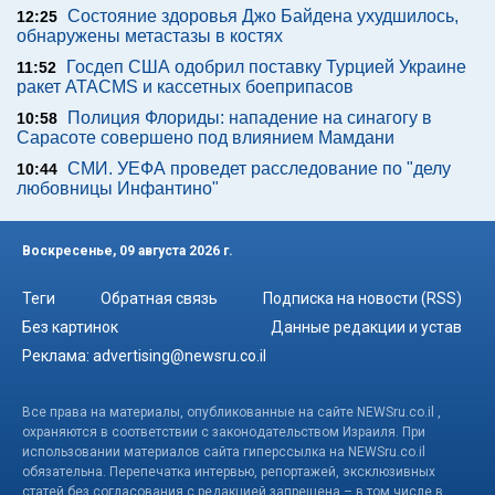
Состояние здоровья Джо Байдена ухудшилось,
12:25
обнаружены метастазы в костях
Госдеп США одобрил поставку Турцией Украине
11:52
ракет ATACMS и кассетных боеприпасов
Полиция Флориды: нападение на синагогу в
10:58
Сарасоте совершено под влиянием Мамдани
СМИ. УЕФА проведет расследование по "делу
10:44
любовницы Инфантино"
Воскресенье, 09 августа 2026 г.
Теги
Обратная связь
Подписка на новости (RSS)
Без картинок
Данные редакции и устав
Реклама:
advertising@newsru.co.il
Все права на материалы, опубликованные на сайте NEWSru.co.il ,
охраняются в соответствии с законодательством Израиля. При
использовании материалов сайта гиперссылка на NEWSru.co.il
обязательна. Перепечатка интервью, репортажей, эксклюзивных
статей без согласования с редакцией запрещена – в том числе в