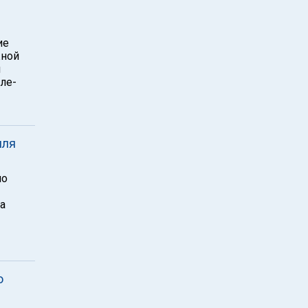
ие
жной
й
ле-
иля
но
а
о