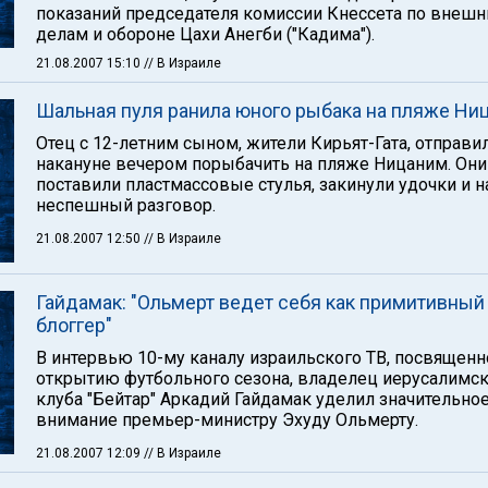
показаний председателя комиссии Кнессета по внеш
делам и обороне Цахи Анегби ("Кадима").
21.08.2007 15:10
// В Израиле
Шальная пуля ранила юного рыбака на пляже Ни
Отец с 12-летним сыном, жители Кирьят-Гата, отправи
накануне вечером порыбачить на пляже Ницаним. Они
поставили пластмассовые стулья, закинули удочки и н
неспешный разговор.
21.08.2007 12:50
// В Израиле
Гайдамак: "Ольмерт ведет себя как примитивный
блоггер"
В интервью 10-му каналу израильского ТВ, посвящен
открытию футбольного сезона, владелец иерусалимс
клуба "Бейтар" Аркадий Гайдамак уделил значительно
внимание премьер-министру Эхуду Ольмерту.
21.08.2007 12:09
// В Израиле