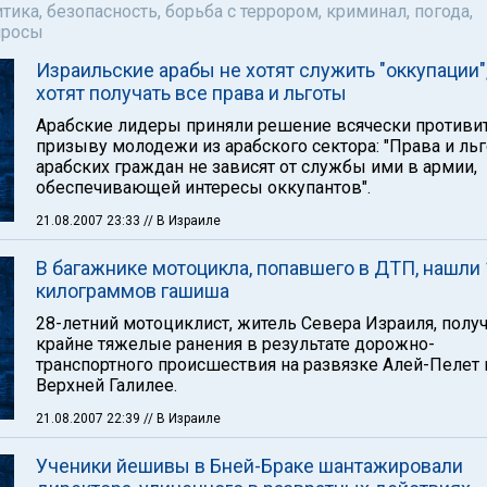
тика, безопасность, борьба с террором, криминал, погода,
просы
Израильские арабы не хотят служить "оккупации",
хотят получать все права и льготы
Арабские лидеры приняли решение всячески противи
призыву молодежи из арабского сектора: "Права и ль
арабских граждан не зависят от службы ими в армии,
обеспечивающей интересы оккупантов".
21.08.2007 23:33
// В Израиле
В багажнике мотоцикла, попавшего в ДТП, нашли 
килограммов гашиша
28-летний мотоциклист, житель Севера Израиля, полу
крайне тяжелые ранения в результате дорожно-
транспортного происшествия на развязке Алей-Пелет 
Верхней Галилее.
21.08.2007 22:39
// В Израиле
Ученики йешивы в Бней-Браке шантажировали