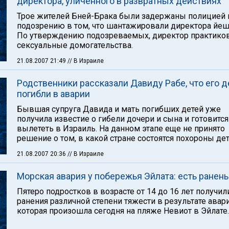
директора, уличенного в развратных действиях
Трое жителей Бней-Брака были задержаны полицией 
подозрению в том, что шантажировали директора йе
По утверждению подозреваемых, директор практико
сексуальные домогательства.
21.08.2007 21:49
// В Израиле
Родственники рассказали Давиду Рабе, что его д
погибли в аварии
Бывшая супруга Давида и мать погибших детей уже
получила известие о гибели дочери и сына и готовится
вылететь в Израиль. На данном этапе еще не принято
решение о том, в какой стране состоятся похороны дет
21.08.2007 20:36
// В Израиле
Морская авария у побережья Эйлата: есть ранен
Пятеро подростков в возрасте от 14 до 16 лет получил
ранения различной степени тяжести в результате авари
которая произошла сегодня на пляже Невиот в Эйлате.