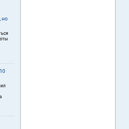
 но
ться
готы
10
чил
в