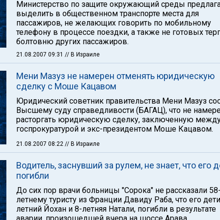
Министерство по защите окружающий среды предлаг
выделить в общественном транспорте места для
пассажиров, не желающих говорить по мобильному
телефону в процессе поездки, а также не готовых тер
болтовню других пассажиров.
21.08.2007 09:31
// В Израиле
Мени Мазуз не намерен отменять юридическую
сделку с Моше Кацавом
Юридический советник правительства Мени Мазуз со
Высшему суду справедливости (БАГАЦ), что не намер
расторгать юридическую сделку, заключенную межд
госпрокуратурой и экс-президентом Моше Кацавом.
21.08.2007 08:22
// В Израиле
Водитель, заснувший за рулем, не знает, что его 
погибли
До сих пор врачи больницы "Сорока" не рассказали 58
летнему туристу из Франции Давиду Раба, что его дети
летний Йохан и 8-летняя Натали, погибли в результате
аварии, произошедшей вчера на шоссе Арава.