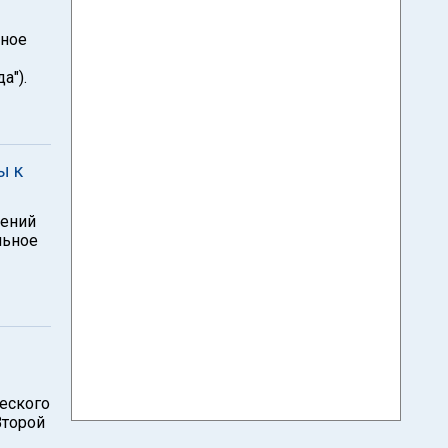
ьное
а").
ы к
шений
льное
еского
Второй