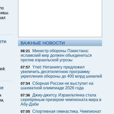
по
шивы.
вал
ети
ВАЖНЫЕ НОВОСТИ
Министр обороны Пакистана:
08:21
исламский мир должен объединиться
против израильской угрозы
Ynet: Нетаниягу предложил
07:57
ей.
увеличить десятилетнюю программу
укрепления обороны до 400 млрд шекелей
Сборная России не выступит на
07:54
ые
шахматной олимпиаде 2026 года
и
Джиу-джитсу. Израильтянка стала
07:36
серебряным призером чемпионата мира в
и,
Абу-Даби
Спортивная гимнастика. Чемпионат
07:05