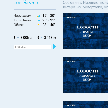
События в Израиле: поли
08 АВГУСТА 2026
интервью, репортажи, о
Иерусалим:
19° -
30°
Тель-Авив:
25° -
31°
Эйлат:
28° -
40°
$
3.006 ₪
€
3.463 ₪