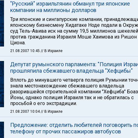
"Русский" израильтянин обманул три японские
компании на миллионы долларов
Три японские и сингапурские компании, принадлежащ
японскому бизнесмену Хидатаке Ноде подали в Окру
суд Тель-Авива иск на сумму 19,5 миллионов шекеле
против гражданина Израиля Моше Хаимова из Ришон 
Циона.
21.08.2007 10:45
// В Израиле
Депутат румынского парламента: "Полиция Изра
прошляпила сбежавшего владельца "Хефцибы"
Вплоть до минувшего четверга полиция Румынии точ
знала местонахождение сбежавшего владельца
разорившейся строительной компании "Хефциба" Боаз
Йоны, однако полиция Израиля так и не обратилась с
просьбой о его экстрадиции.
21.08.2007 10:04
// В Израиле
Предложение: отделить любителей поговорить п
телефону от прочих пассажиров автобусов