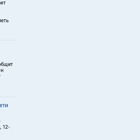
ает
петь
общит
ен
у
дети
-
, 12-