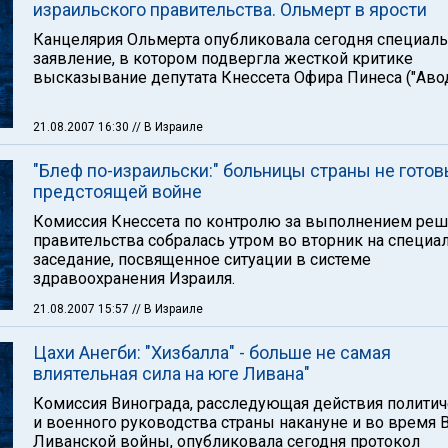
израильского правительства. Ольмерт в ярости
Канцелярия Ольмерта опубликовала сегодня специал
заявление, в котором подвергла жесткой критике
высказывание депутата Кнессета Офира Пинеса ("Авод
21.08.2007 16:30
// В Израиле
"Блеф по-израильски:" больницы страны не готов
предстоящей войне
Комиссия Кнессета по контролю за выполнением ре
правительства собралась утром во вторник на специа
заседание, посвященное ситуации в системе
здравоохранения Израиля.
21.08.2007 15:57
// В Израиле
Цахи Анегби: "Хизбалла" - больше не самая
влиятельная сила на юге Ливана"
Комиссия Винограда, расследующая действия политич
и военного руководства страны накануне и во время 
Ливанской войны, опубликовала сегодня протокол