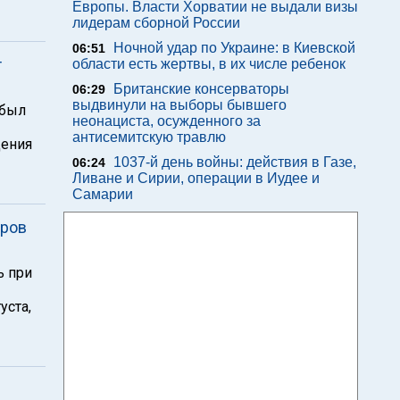
Европы. Власти Хорватии не выдали визы
лидерам сборной России
Ночной удар по Украине: в Киевской
06:51
т
области есть жертвы, в их числе ребенок
Британские консерваторы
06:29
выдвинули на выборы бывшего
 был
неонациста, осужденного за
антисемитскую травлю
дения
1037-й день войны: действия в Газе,
06:24
Ливане и Сирии, операции в Иудее и
Самарии
тров
ь при
уста,