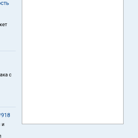
ость
жет
ака с
№918
 и
л