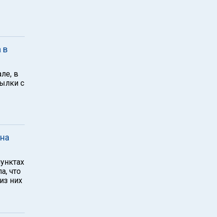
 в
ле, в
тылки с
 на
пунктах
а, что
из них