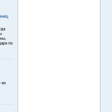
йниц
уда
ы
ны,
дара по
 из