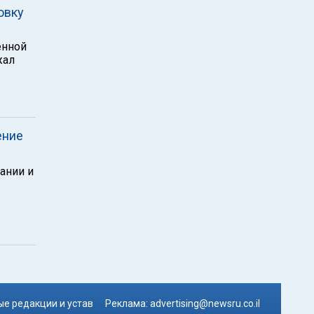
овку
енной
жал
ение
ании и
е редакции и устав
Реклама:
advertising@newsru.co.il