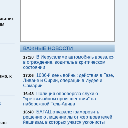
лявших
им
ВАЖНЫЕ НОВОСТИ
В Иерусалиме автомобиль врезался
17:20
в ограждение, водитель в критическом
состоянии
1036-й день войны: действия в Газе,
17:06
мэ, к
Ливане и Сирии, операции в Иудее и
Самарии
Полиция опровергла слухи о
16:48
"чрезвычайном происшествии" на
е
набережной Тель-Авива
БАГАЦ отказался заморозить
16:40
решение о лишении льгот жертвователей
йешивам, в которых учатся уклонисты
ван