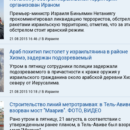
организован Ираном
Премьер-министр Израиля Биньямин Нетаниягу
прокомментировал ликвидацию террористов, обстре
ракетами израильскую территорию, отметив, что за эт
обстрелом стоит иранский режим.
21.08.2015 16:46
// В Израиле
Араб похитил пистолет у израильтянина в районе
Хизмэ, задержан подозреваемый
Утром в пятницу сотрудники полиции задержали
подозреваемого в причастности к краже оружия у
израильского гражданина около арабской деревни Хиз
северу от Иерусалима.
21.08.2015 10:18
// В Израиле
Строительство линий метротрамвая: в Тель-Авив
взорван мост "Маарив". ФОТО, ВИДЕО
Рано утром в пятницу, 21 августа, в соответствии с
утвержденным ранее планом, в Тель-Авиве был взор