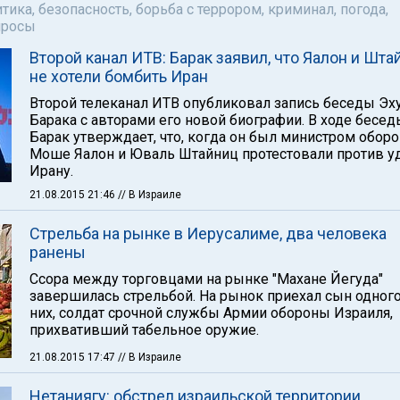
тика, безопасность, борьба с террором, криминал, погода,
просы
Второй канал ИТВ: Барак заявил, что Яалон и Шта
не хотели бомбить Иран
Второй телеканал ИТВ опубликовал запись беседы Эх
Барака с авторами его новой биографии. В ходе бесед
Барак утверждает, что, когда он был министром оборо
Моше Яалон и Юваль Штайниц протестовали против у
Ирану.
21.08.2015 21:46
// В Израиле
Стрельба на рынке в Иерусалиме, два человека
ранены
Ссора между торговцами на рынке "Махане Йегуда"
завершилась стрельбой. На рынок приехал сын одного
них, солдат срочной службы Армии обороны Израиля,
прихвативший табельное оружие.
21.08.2015 17:47
// В Израиле
Нетаниягу: обстрел израильской территории