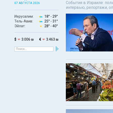
События в Израиле: поли
07 АВГУСТА 2026
интервью, репортажи, о
Иерусалим:
18° -
29°
Тель-Авив:
25° -
31°
Эйлат:
28° -
40°
$
3.006 ₪
€
3.463 ₪