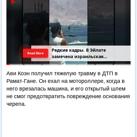
Днем в больницу "Ихилов", где находится Ави
Коэн, прибыла министр культуры и спорта
Лимор Ливнат, чтобы поддержать семью
футболиста.
Редкие кадры. В Эйлате
Read More
замечена израильская
подводная лодка
Ави Коэн получил тяжелую травму в ДТП в
Рамат-Гане. Он ехал на мотороллере, когда в