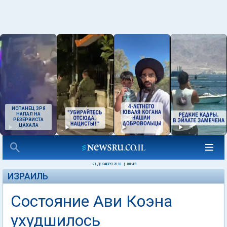
ИСПАНЕЦ ЗРЯ
НАПАЛ НА
РЕЗЕРВИСТА
ЦАХАЛА
21 ДЕКАБРЯ 2010
|
00:49
ИЗРАИЛЬ
Состояние Ави Коэна
ухудшилось