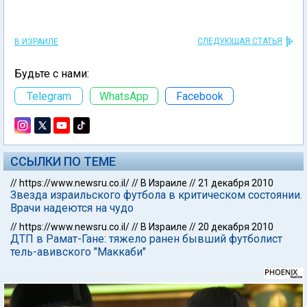
Кроме того, в составе "Ливерпуля" Коэн стал
чемпионом Англии, дважды обладателем
суперкубка Англии и единственным
израильтянином, выигравшим Кубок чемпионов.
Также в послужном списке футболиста – кубок
Шотландии в составе "Глазго Рейнджерс" и 59
выступлений за сборную Израиля.
СЛЕДУЮЩАЯ СТАТЬЯ
В ИЗРАИЛЕ
Будьте с нами:
Telegram
WhatsApp
Facebook
ССЫЛКИ ПО ТЕМЕ
//
https://www.newsru.co.il/
//
В Израиле
//
21 декабря 2010