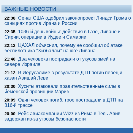
When Fame Meets Fragility: 6 Celebrity Stories You Won't
Forget
Реклама
ВАЖНЫЕ НОВОСТИ
Сенат США одобрил законопроект Линдси Грэма о
22:38
санкциях против Ирана и России
1036-й день войны: действия в Газе, Ливане и
22:35
Сирии, операции в Иудее и Самарии
ЦАХАЛ объяснил, почему не сообщил об атаке
22:12
беспилотника "Хизбаллы" на юге Ливана
Два человека пострадали от укусов змей на
21:40
севере Израиля
В Иерусалиме в результате ДТП погиб певец и
21:12
хазан Авишай Леви