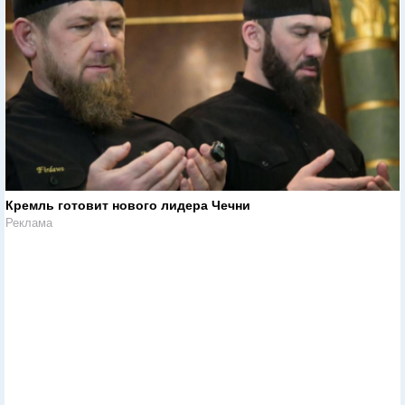
Звезда израильского футбола в критическом состоянии.
Врачи надеются на чудо
//
https://www.newsru.co.il/
//
В Израиле
//
20 декабря 2010
ДТП в Рамат-Гане: тяжело ранен бывший футболист
тель-авивского "Маккаби"
Кремль готовит нового лидера Чечни
Реклама