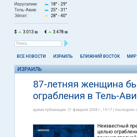
Иерусалим:
18° -
29°
Тель-Авив:
25° -
31°
Эйлат:
28° -
40°
$
3.013 ₪
€
3.478 ₪
ВСЕ НОВОСТИ
ИЗРАИЛЬ
БЛИЖНИЙ ВОСТОК
МИР
ИЗРАИЛЬ
87-летняя женщина бы
ограбления в Тель-Ав
время публикации: 21 февраля 2008 г., 19:17 | последнее 
Неизвестный пре
целью ограбления