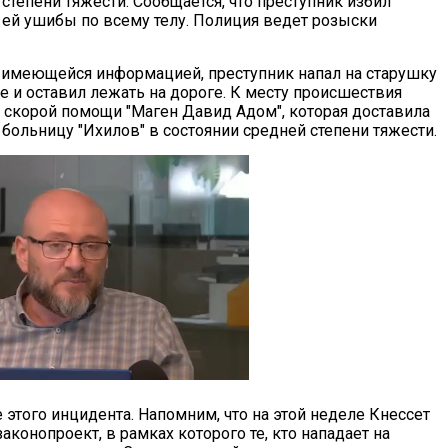
степени тяжести. Сообщается, что преступник избил
 ей ушибы по всему телу. Полиция ведет розыски
с имеющейся информацией, преступник напал на старушку
ее и оставил лежать на дороге. К месту происшествия
 скорой помощи "Маген Давид Адом", которая доставила
больницу "Ихилов" в состоянии средней степени тяжести.
 этого инцидента. Напомним, что на этой неделе Кнессет
аконопроект, в рамках которого те, кто нападает на