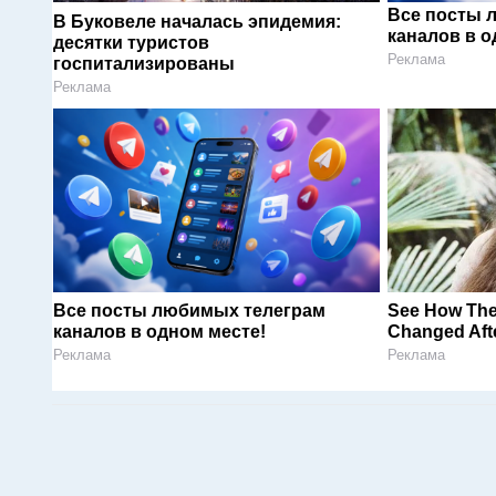
Все посты 
В Буковеле началась эпидемия:
каналов в о
десятки туристов
Реклама
госпитализированы
Реклама
Все посты любимых телеграм
See How The
каналов в одном месте!
Changed Afte
Реклама
Реклама