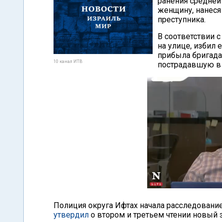
ранения средней 
женщину, нанеся
преступника.
В соответствии 
на улице, избил 
прибыла бригада
10 канал ИТВ
пострадавшую в 
Полиция округа Ифтах начала расследование
утвердил
о втором и третьем чтении новый з