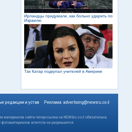
е редакции и устав
Реклама:
advertising@newsru.co.il
и материалов сайта гиперссылка на NEWSru.co.il обязательна.
е фотоматериалов агентств не разрешается.