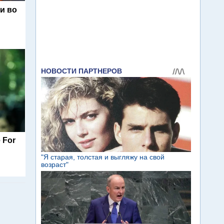
и во
 For