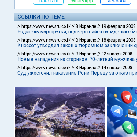
Telegram
WhatsApp
Facebook
ССЫЛКИ ПО ТЕМЕ
//
https://www.newsru.co.il/
//
В Израиле
//
19 февраля 2008
Водитель маршрутки, подвергшийся нападению бан
//
https://www.newsru.co.il/
//
В Израиле
//
18 февраля 2008
Кнессет утвердил закон о тюремном заключении ср
//
https://www.newsru.co.il/
//
В Израиле
//
22 января 2008
Новые нападения на стариков: 70-летний мужчина 
//
https://www.newsru.co.il/
//
В Израиле
//
14 января 2008
Суд ужесточил наказание Рони Перецу за отказ при