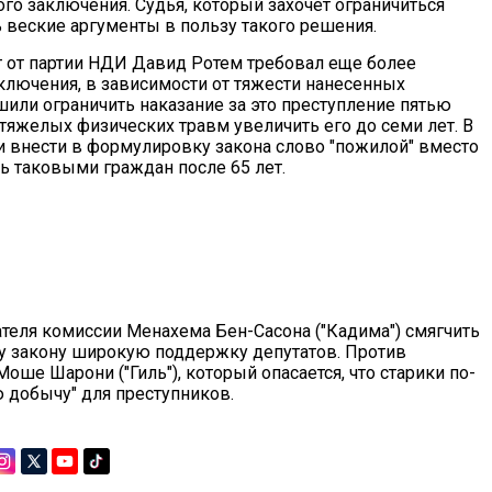
ого заключения. Судья, который захочет ограничиться
 веские аргументы в пользу такого решения.
ат от партии НДИ Давид Ротем требовал еще более
аключения, в зависимости от тяжести нанесенных
или ограничить наказание за это преступление пятью
 тяжелых физических травм увеличить его до семи лет. В
 внести в формулировку закона слово "пожилой" вместо
ть таковыми граждан после 65 лет.
теля комиссии Менахема Бен-Сасона ("Кадима") смягчить
му закону широкую поддержку депутатов. Против
оше Шарони ("Гиль"), который опасается, что старики по-
 добычу" для преступников.