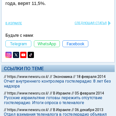
года, верят 11,5%.
СЛЕДУЮЩАЯ СТАТЬЯ
В ИЗРАИЛЕ
Будьте с нами:
Telegram
WhatsApp
Facebook
ССЫЛКИ ПО ТЕМЕ
//
https://www.newsru.co.il/
//
Экономика
//
18 февраля 2014
Отчет внутреннего контролера гостелерадио: 8 лет без
надзора
//
https://www.newsru.co.il/
//
В Израиле
//
05 февраля 2014
Русские израильтяне готовы пережить отсутствие
гостелерадио. Итоги опроса о теленалоге
//
https://www.newsru.co.il/
//
В Израиле
//
06 декабря 2013
Отдел взимания теленалога в гостелерадио объявил