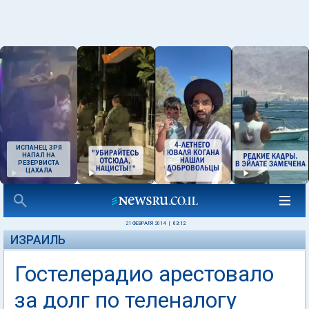
ИСПАНЕЦ ЗРЯ
НАПАЛ НА
РЕЗЕРВИСТА
ЦАХАЛА
21 ФЕВРАЛЯ 2014
|
03:12
ИЗРАИЛЬ
Гостелерадио арестовало
за долг по теленалогу