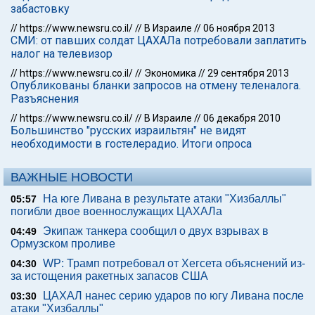
забастовку
//
https://www.newsru.co.il/
//
В Израиле
//
06 ноября 2013
СМИ: от павших солдат ЦАХАЛа потребовали заплатить
налог на телевизор
//
https://www.newsru.co.il/
//
Экономика
//
29 сентября 2013
Опубликованы бланки запросов на отмену теленалога.
Разъяснения
//
https://www.newsru.co.il/
//
В Израиле
//
06 декабря 2010
Большинство "русских израильтян" не видят
необходимости в гостелерадио. Итоги опроса
ВАЖНЫЕ НОВОСТИ
На юге Ливана в результате атаки "Хизбаллы"
05:57
погибли двое военнослужащих ЦАХАЛа
Экипаж танкера сообщил о двух взрывах в
04:49
Ормузском проливе
WP: Трамп потребовал от Хегсета объяснений из-
04:30
за истощения ракетных запасов США
ЦАХАЛ нанес серию ударов по югу Ливана после
03:30
атаки "Хизбаллы"