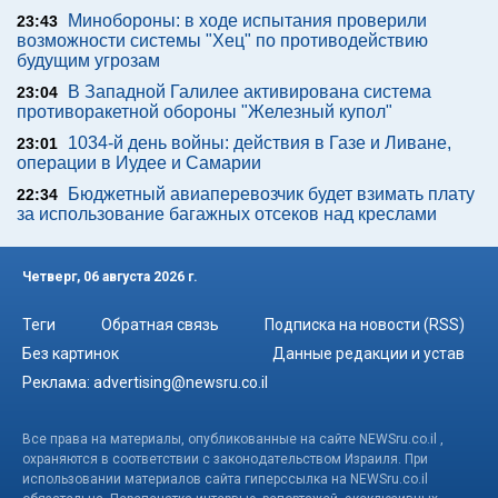
Минобороны: в ходе испытания проверили
23:43
возможности системы "Хец" по противодействию
будущим угрозам
В Западной Галилее активирована система
23:04
противоракетной обороны "Железный купол"
1034-й день войны: действия в Газе и Ливане,
23:01
операции в Иудее и Самарии
Бюджетный авиаперевозчик будет взимать плату
22:34
за использование багажных отсеков над креслами
Четверг, 06 августа 2026 г.
Теги
Обратная связь
Подписка на новости (RSS)
Без картинок
Данные редакции и устав
Реклама:
advertising@newsru.co.il
Все права на материалы, опубликованные на сайте NEWSru.co.il ,
охраняются в соответствии с законодательством Израиля. При
использовании материалов сайта гиперссылка на NEWSru.co.il