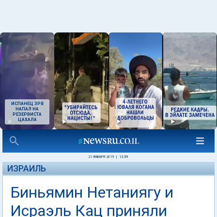
ИСПАНЕЦ ЗРЯ
НАПАЛ НА
РЕЗЕРВИСТА
ЦАХАЛА
21 ЯНВАРЯ 2019
|
12:59
ИЗРАИЛЬ
Биньямин Нетаниягу и
Исраэль Кац приняли