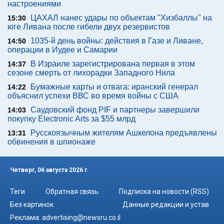
настроениями
ЦАХАЛ нанес удары по объектам "Хизбаллы" на
15:30
юге Ливана после гибели двух резервистов
1035-й день войны: действия в Газе и Ливане,
14:50
операции в Иудее и Самарии
В Израиле зарегистрирована первая в этом
14:37
сезоне смерть от лихорадки Западного Нила
Бумажные карты и отвага: иранский генерал
14:22
объяснил успехи ВВС во время войны с США
Саудовский фонд PIF и партнеры завершили
14:03
покупку Electronic Arts за $55 млрд
Русскоязычным жителям Ашкелона предъявлены
13:31
обвинения в шпионаже
Четверг, 06 августа 2026 г.
Теги
Обратная связь
Подписка на новости (RSS)
Без картинок
Данные редакции и устав
Реклама:
advertising@newsru.co.il