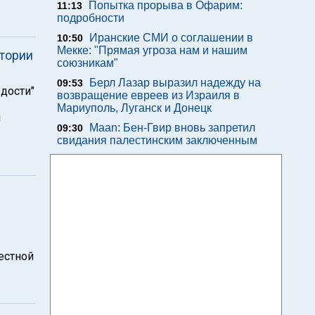
Попытка прорыва в Офарим:
11:13
подробности
Иранские СМИ о соглашении в
10:50
Мекке: "Прямая угроза нам и нашим
тории
союзникам"
Берл Лазар выразил надежду на
09:53
рдости"
возвращение евреев из Израиля в
Мариуполь, Луганск и Донецк
й
Maan: Бен-Гвир вновь запретил
09:30
свидания палестинским заключенным
естной