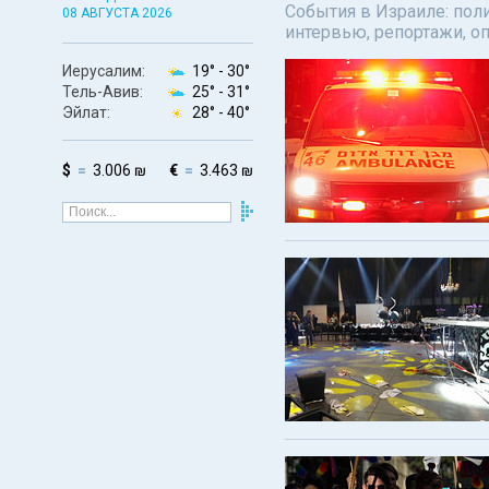
События в Израиле: поли
08 АВГУСТА 2026
интервью, репортажи, о
Иерусалим:
19° -
30°
Тель-Авив:
25° -
31°
Эйлат:
28° -
40°
$
3.006 ₪
€
3.463 ₪