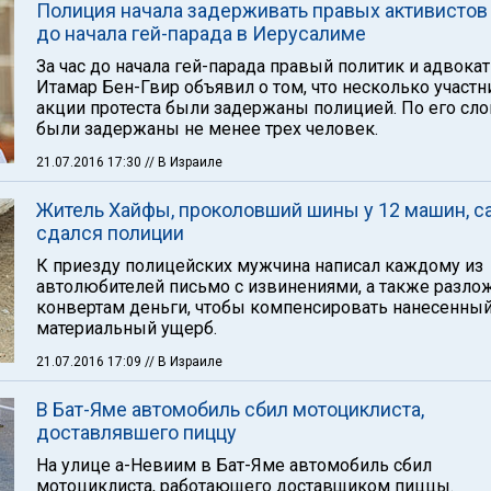
Полиция начала задерживать правых активистов
до начала гей-парада в Иерусалиме
За час до начала гей-парада правый политик и адвокат
Итамар Бен-Гвир объявил о том, что несколько участ
акции протеста были задержаны полицией. По его сло
были задержаны не менее трех человек.
21.07.2016 17:30
// В Израиле
Житель Хайфы, проколовший шины у 12 машин, с
сдался полиции
К приезду полицейских мужчина написал каждому из
автолюбителей письмо с извинениями, а также разло
конвертам деньги, чтобы компенсировать нанесенны
материальный ущерб.
21.07.2016 17:09
// В Израиле
В Бат-Яме автомобиль сбил мотоциклиста,
доставлявшего пиццу
На улице а-Невиим в Бат-Яме автомобиль сбил
мотоциклиста, работающего доставщиком пиццы.