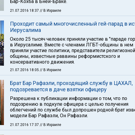
Бар-Кохба в Бней-Браке.
21.07.2016 18:37
// В Израиле
Проходит самый многочисленный гей-парад в ис
Иерусалима
Около 25 тысяч человек приняли участие в "параде го
в Иерусалиме. Вместе с членами ЛГБТ-общины в нем
приняли участие политики, представители религиозно
общины, известные раввины реформистского и
консервативного движения.
21.07.2016 18:05
// В Израиле
Брат Бар Рафаэли, проходящий службу в ЦАХАЛ,
подозревается в даче взятки офицеру
Разрешена к публикации информации о том, что по
подозрению в подкупе офицера с целью получения
облегчений по службе был допрошен родной брат изв
модели Бар Рафаэли, Он Рафаэли.
21.07.2016 17:37
// В Израиле