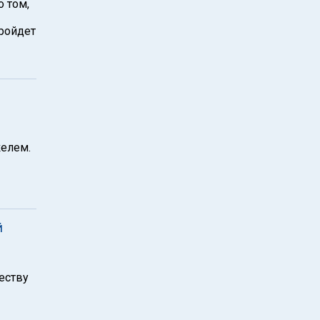
 том,
пройдет
елем.
й
еству