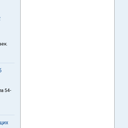
2
век.
б
а 54-
ющих