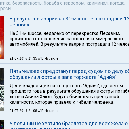
тика, безопасность, борьба с террором, криминал, погода,
просы
В результате аварии на 31-м шоссе пострадали 1
человек
На 31-м шоссе, недалеко от перекрестка Лехавим,
произошло столкновение частного и коммерческого
автомобилей. В результате аварии пострадали 12 чело
21.07.2016 21:35
// В Израиле
Пять человек предстанут перед судом по делу о
обрушении люстры в зале торжеств "Адийя"
Двое владельцев зала торжеств "Адийя", где летом
прошлого года в результате обрушения люстры погибл
летняя Авива Хаюн, будут обвинены в преступной
халатности, которая привела к гибели человека.
21.07.2016 21:08
// В Израиле
У полиции не хватило браслетов для всех жела