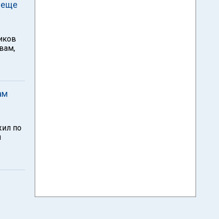
 еще
ников
вам,
ам
жил по
й