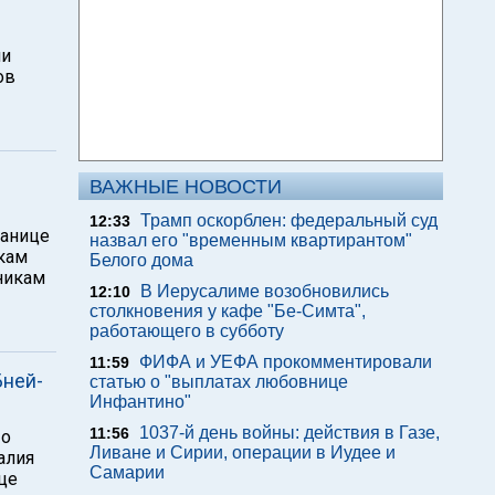
ии
ов
ВАЖНЫЕ НОВОСТИ
Трамп оскорблен: федеральный суд
12:33
ранице
назвал его "временным квартирантом"
икам
Белого дома
вникам
В Иерусалиме возобновились
12:10
столкновения у кафе "Бе-Симта",
работающего в субботу
ФИФА и УЕФА прокомментировали
11:59
Бней-
статью о "выплатах любовнице
Инфантино"
1037-й день войны: действия в Газе,
11:56
 о
Ливане и Сирии, операции в Иудее и
алия
Самарии
це