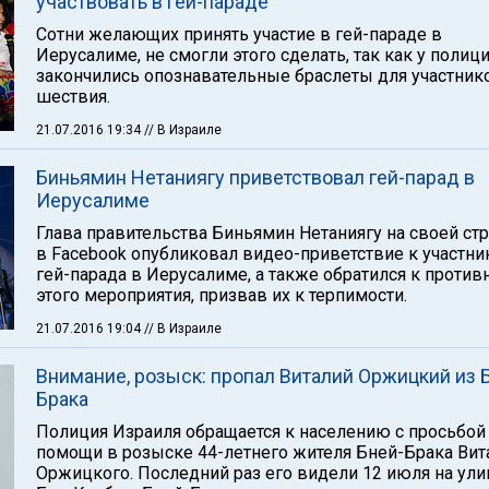
участвовать в гей-параде
Сотни желающих принять участие в гей-параде в
Иерусалиме, не смогли этого сделать, так как у полиц
закончились опознавательные браслеты для участник
шествия.
21.07.2016 19:34
// В Израиле
Биньямин Нетаниягу приветствовал гей-парад в
Иерусалиме
Глава правительства Биньямин Нетаниягу на своей ст
в Facebook опубликовал видео-приветствие к участн
гей-парада в Иерусалиме, а также обратился к проти
этого мероприятия, призвав их к терпимости.
21.07.2016 19:04
// В Израиле
Внимание, розыск: пропал Виталий Оржицкий из 
Брака
Полиция Израиля обращается к населению с просьбой
помощи в розыске 44-летнего жителя Бней-Брака Вит
Оржицкого. Последний раз его видели 12 июля на ули