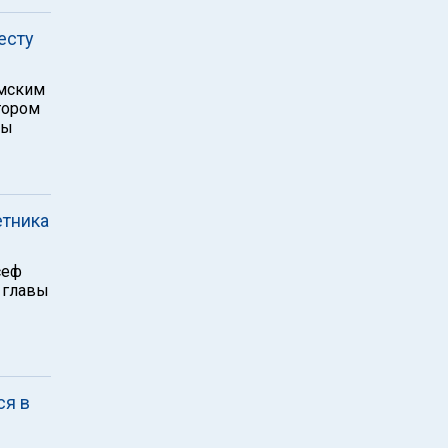
есту
имским
тором
бы
етника
сеф
 главы
ся в