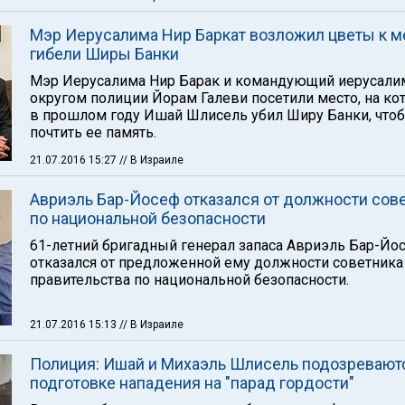
Мэр Иерусалима Нир Баркат возложил цветы к м
гибели Ширы Банки
Мэр Иерусалима Нир Барак и командующий иерусал
округом полиции Йорам Галеви посетили место, на ко
в прошлом году Ишай Шлисель убил Ширу Банки, что
почтить ее память.
21.07.2016 15:27
// В Израиле
Авриэль Бар-Йосеф отказался от должности сов
по национальной безопасности
61-летний бригадный генерал запаса Авриэль Бар-Йо
отказался от предложенной ему должности советника
правительства по национальной безопасности.
21.07.2016 15:13
// В Израиле
Полиция: Ишай и Михаэль Шлисель подозревают
подготовке нападения на "парад гордости"