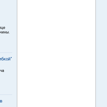
ице
чины.
ибкой"
ча
 в