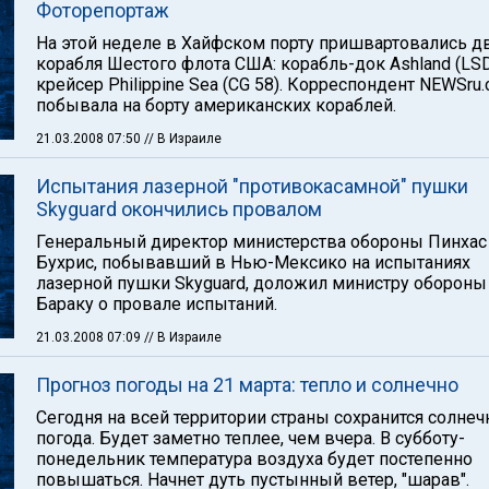
Фоторепортаж
На этой неделе в Хайфском порту пришвартовались д
корабля Шестого флота США: корабль-док Ashland (LSD
крейсер Philippine Sea (CG 58). Корреспондент NEWSru.c
побывала на борту американских кораблей.
21.03.2008 07:50
// В Израиле
Испытания лазерной "противокасамной" пушки
Skyguard окончились провалом
Генеральный директор министерства обороны Пинхас
Бухрис, побывавший в Нью-Мексико на испытаниях
лазерной пушки Skyguard, доложил министру обороны
Бараку о провале испытаний.
21.03.2008 07:09
// В Израиле
Прогноз погоды на 21 марта: тепло и солнечно
Сегодня на всей территории страны сохранится солнеч
погода. Будет заметно теплее, чем вчера. В субботу-
понедельник температура воздуха будет постепенно
повышаться. Начнет дуть пустынный ветер, "шарав".