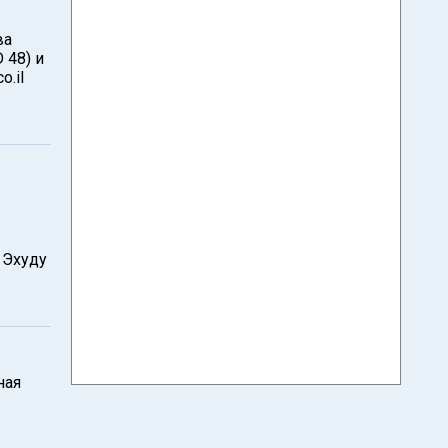
ва
 48) и
o.il
 Эхуду
ная