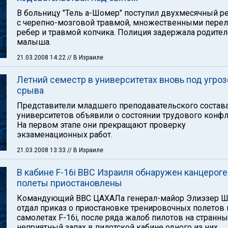
В больницу "Тель а-Шомер" поступил двухмесячный р
с черепно-мозговой травмой, множественными пере
ребер и травмой копчика. Полиция задержала родите
малыша.
21.03.2008 14:22
// В Израиле
Летний семестр в университетах вновь под угроз
срыва
Представители младшего преподавательского состав
университетов объявили о состоянии трудового конфл
На первом этапе они прекращают проверку
экзаменационных работ.
21.03.2008 13:33
// В Израиле
В кабине F-16i ВВС Израиля обнаружен канцероге
полеты приостановлены
Командующий ВВС ЦАХАЛа генерал-майор Элиэзер 
отдал приказ о приостановке тренировочных полетов 
самолетах F-16i, после ряда жалоб пилотов на странн
неприятный запах в пилотской кабине одного из них.