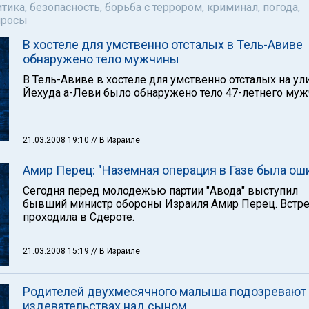
тика, безопасность, борьба с террором, криминал, погода,
просы
В хостеле для умственно отсталых в Тель-Авиве
обнаружено тело мужчины
В Тель-Авиве в хостеле для умственно отсталых на ул
Йехуда а-Леви было обнаружено тело 47-летнего муж
21.03.2008 19:10
// В Израиле
Амир Перец: "Наземная операция в Газе была ош
Сегодня перед молодежью партии "Авода" выступил
бывший министр обороны Израиля Амир Перец. Встре
проходила в Сдероте.
21.03.2008 15:19
// В Израиле
Родителей двухмесячного малыша подозревают
издевательствах над сыном