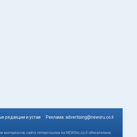
е редакции и устав
Реклама:
advertising@newsru.co.il
и материалов сайта гиперссылка на NEWSru.co.il обязательна.