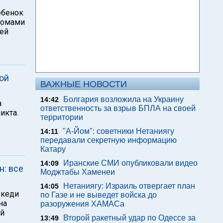
ебенок
ломами
лей
ой
ВАЖНЫЕ НОВОСТИ
Болгария возложила на Украину
14:42
а
ответственность за взрыв БПЛА на своей
икта.
территории
"А-Йом": советники Нетаниягу
14:11
передавали секретную информацию
Катару
Иранские СМИ опубликовали видео
14:09
н: все
Моджтабы Хаменеи
Нетаниягу: Израиль отвергает план
14:05
Шкеди
по Газе и не выведет войска до
на
разоружения ХАМАСа
ый
Второй ракетный удар по Одессе за
13:49