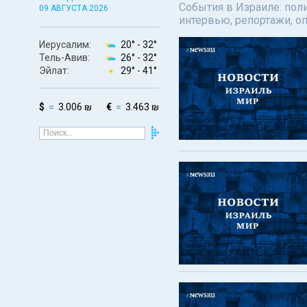
События в Израиле: поли
09 АВГУСТА 2026
интервью, репортажи, о
Иерусалим:
20° -
32°
Тель-Авив:
26° -
32°
Эйлат:
29° -
41°
$
3.006 ₪
€
3.463 ₪