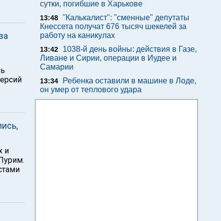
сутки, погибшие в Харькове
"Калькалист": "сменные" депутаты
13:48
Кнессета получат 676 тысяч шекелей за
за
работу на каникулах
1038-й день войны: действия в Газе,
13:42
Ливане и Сирии, операции в Иудее и
Самарии
сь
версий
Ребенка оставили в машине в Лоде,
13:34
он умер от теплового удара
ись,
х и
Пурим.
стами