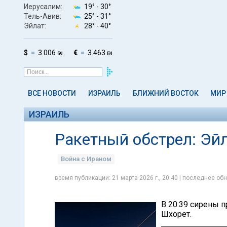
Иерусалим:
19° -
30°
Тель-Авив:
25° -
31°
Эйлат:
28° -
40°
$
3.006 ₪
€
3.463 ₪
ВСЕ НОВОСТИ
ИЗРАИЛЬ
БЛИЖНИЙ ВОСТОК
МИР
ИЗРАИЛЬ
Ракетный обстрел: Эйл
Война с Ираном
время публикации: 21 марта 2026 г., 20:40 | последнее обн
В 20:39 сирены п
Шхорет.