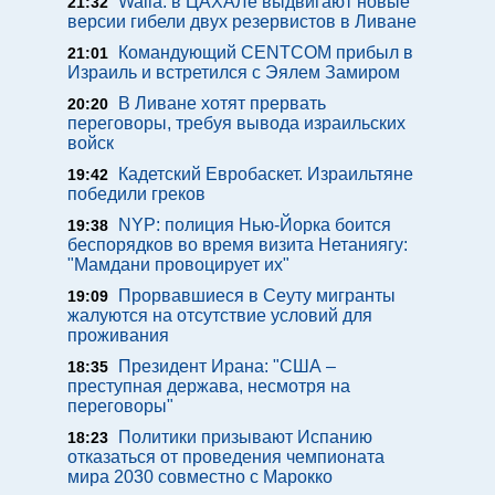
Walla: в ЦАХАЛе выдвигают новые
21:32
версии гибели двух резервистов в Ливане
Командующий CENTCOM прибыл в
21:01
Израиль и встретился с Эялем Замиром
В Ливане хотят прервать
20:20
переговоры, требуя вывода израильских
войск
Кадетский Евробаскет. Израильтяне
19:42
победили греков
NYP: полиция Нью-Йорка боится
19:38
беспорядков во время визита Нетаниягу:
"Мамдани провоцирует их"
Прорвавшиеся в Сеуту мигранты
19:09
жалуются на отсутствие условий для
проживания
Президент Ирана: "США –
18:35
преступная держава, несмотря на
переговоры"
Политики призывают Испанию
18:23
отказаться от проведения чемпионата
мира 2030 совместно с Марокко