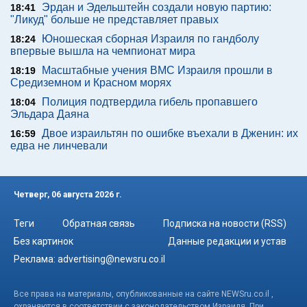
Эрдан и Эдельштейн создали новую партию:
18:41
"Ликуд" больше не представляет правых
Юношеская сборная Израиля по гандболу
18:24
впервые вышла на чемпионат мира
Масштабные учения ВМС Израиля прошли в
18:19
Средиземном и Красном морях
Полиция подтвердила гибель пропавшего
18:04
Эльдара Даяна
Двое израильтян по ошибке въехали в Дженин: их
16:59
едва не линчевали
Четверг, 06 августа 2026 г.
Теги
Обратная связь
Подписка на новости (RSS)
Без картинок
Данные редакции и устав
Реклама:
advertising@newsru.co.il
Все права на материалы, опубликованные на сайте NEWSru.co.il ,
охраняются в соответствии с законодательством Израиля. При