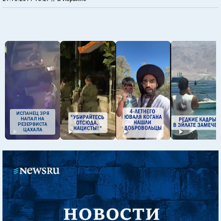
ИСПАНЕЦ ЗРЯ
НАПАЛ НА
РЕЗЕРВИСТА
ЦАХАЛА