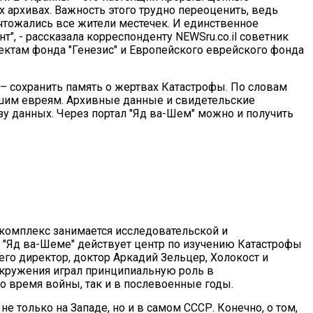
архивах. Важность этого трудно переоценить, ведь
чтожались все жители местечек. И единственное
", - рассказала корреспонденту NEWSru.co.il советник
ектам фонда "Генезис" и Европейского еврейского фонда
– сохранить память о жертвах Катастрофы. По словам
шим евреям. Архивные данные и свидетельские
зу данных. Через портал "Яд ва-Шем" можно и получить
комплекс занимается исследовательской и
в "Яд ва-Шеме" действует центр по изучению Катастрофы
его директор, доктор Аркадий Зельцер, Холокост и
окружения играл принципиальную роль в
о время войны, так и в послевоенные годы.
е только на Западе, но и в самом СССР. Конечно, о том,