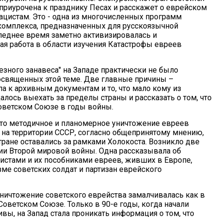
 приурочена к празднику Песах и расскажет о еврейском
ацистам. Это - одна из многочисленных программ
омплекса, предназначенных для русскоязычной
следнее время заметно активизировалась и
ая работа в области изучения Катастрофы евреев
езного занавеса" на Западе практически не было
освященных этой теме. Две главные причины –
па к архивным документам и то, что мало кому из
лось выехать за пределы страны и рассказать о том, что
оветском Союзе в годы войны.
 что методичное и планомерное уничтожение евреев
 на территории СССР, согласно общепринятому мнению,
тране оставались за рамками Холокоста. Возникло две
ии Второй мировой войны. Одна рассказывала об
истами и их пособниками евреев, живших в Европе,
зме советских солдат и партизан еврейского
уничтожение советского еврейства замалчивалась как в
 Советском Союзе. Только в 90-е годы, когда начали
вы, на Запад стала проникать информация о том, что