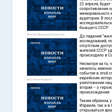
22 апреля, будет
сопротивлении н
мемориального к
аудитории. В по
исследовательск
бывшего СССР.
Йоси Бен-Давид, музей Яд ва-Шем
До падения "жел
исследований, п
отсутствие досту
жителей СССР уда
происходило в С
Несмотря на то,
началось именно
события в этой с
еврейские истор
Фото Павел Вигдорчик
уничтожении нац
вторая – о герои
происхождения.
Таким образом, 
Израиле, так и в
открываться архи