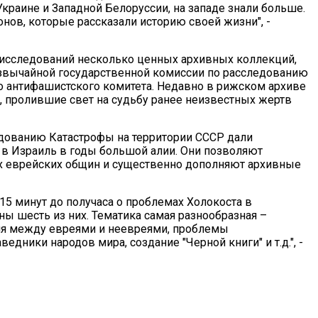
Украине и Западной Белоруссии, на западе знали больше.
онов, которые рассказали историю своей жизни", -
 исследований несколько ценных архивных коллекций,
звычайной государственной комиссии по расследованию
о антифашистского комитета. Недавно в рижском архиве
 пролившие свет на судьбу ранее неизвестных жертв
едованию Катастрофы на территории СССР дали
в Израиль в годы большой алии. Они позволяют
их еврейских общин и существенно дополняют архивные
 15 минут до получаса о проблемах Холокоста в
ы шесть из них. Тематика самая разнообразная –
ния между евреями и неевреями, проблемы
едники народов мира, создание "Черной книги" и т.д.", -