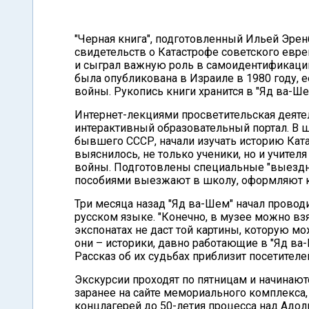
"Черная книга", подготовленный Ильей Эре
свидетельств о Катастрофе советского евр
и сыграл важную роль в самоидентификации 
была опубликована в Израиле в 1980 году, 
войны. Рукопись книги хранится в "Яд ва-Ше
Интернет-лекциями просветительская деятел
интерактивный образовательный портал. В 
бывшего СССР, начали изучать историю Ката
выяснилось, не только ученики, но и учител
войны. Подготовлены специальные "выездны
пособиями выезжают в школу, оформляют кл
Три месяца назад "Яд ва-Шем" начал провод
русском языке. "Конечно, в музее можно взя
экспонатах не даст той картины, которую м
они – историки, давно работающие в "Яд в
Рассказ об их судьбах приблизит посетителей
Экскурсии проходят по пятницам и начинают
заранее на сайте мемориального комплекса,
концлагерей до 50-летия процесса над Адол