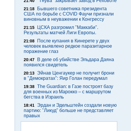
"Тнува" закрывает завод в Реховоте
21:40
Бывшего советника президента
21:18
США по борьбе с COVID Фаучи признали
виновным в неуважении к Конгрессу
ЦСКА разгромил "Маккаби".
21:15
Результаты матчей Лиги Европы.
После купания в Кинерете у двух
21:08
человек выявлено редкое паразитарное
поражение глаз
В деле об убийстве Эльдара Даяна
20:47
появился свидетель
Эйнав Ценгаукер не получит брони
20:13
в "Демократах": Яир Голан передумал
The Guardian: в Газе построят базу
19:38
для военных из Марокко – с маршрутом
бегства в Израиль
Эрдан и Эдельштейн создали новую
18:41
партию: "Ликуд" больше не представляет
правых