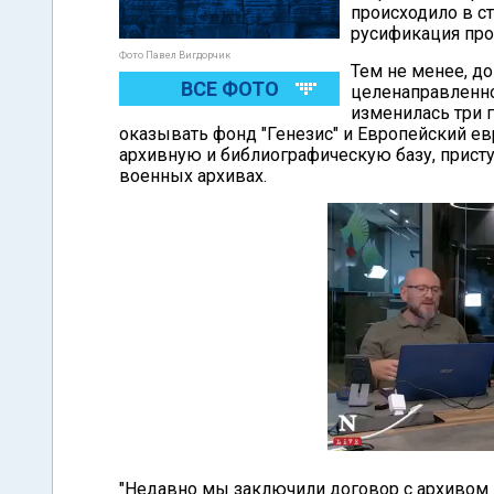
происходило в с
русификация про
Фото Павел Вигдорчик
Тем не менее, до
ВСЕ ФОТО
целенаправленно
изменилась три г
оказывать фонд "Генезис" и Европейский е
архивную и библиографическую базу, присту
военных архивах.
"Недавно мы заключили договор с архивом 