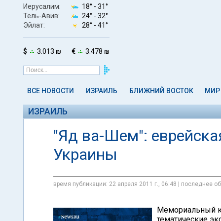
Иерусалим:
18° -
31°
Тель-Авив:
24° -
32°
Эйлат:
28° -
41°
$
3.013 ₪
€
3.478 ₪
ВСЕ НОВОСТИ
ИЗРАИЛЬ
БЛИЖНИЙ ВОСТОК
МИР
ИЗРАИЛЬ
"Яд ва-Шем": еврейска
Украины
время публикации: 22 апреля 2011 г., 06:48 | последнее об
Мемориальный 
тематические экс