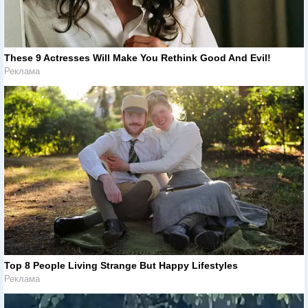
These 9 Actresses Will Make You Rethink Good And Evil!
Реклама
Top 8 People Living Strange But Happy Lifestyles
Реклама