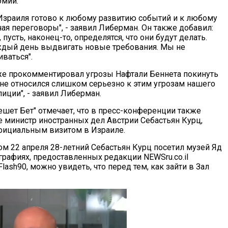
омии.
Израиля готово к любому развитию событий и к любому
ая переговоры", - заявил Либерман. Он также добавил:
 пусть, наконец-то, определятся, что они будут делать.
дый день выдвигать новые требования. Мы не
ваться".
е прокомментировал угрозы Нафтали Беннета покинуть
 не относился слишком серьезно к этим угрозам нашего
иции", - заявил Либерман.
ешет Бет" отмечает, что в пресс-конференции также
е министр иностранных дел Австрии Себастьян Курц,
фициальным визитом в Израиле.
ом 22 апреля 28-летний Себастьян Курц посетил музей Яд
графиях, предоставленных редакции NEWSru.co.il
lash90, можно увидеть, что перед тем, как зайти в Зал