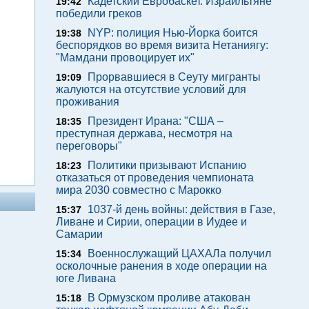
Кадетский Евробаскет. Израильтяне
19:42
победили греков
NYP: полиция Нью-Йорка боится
19:38
беспорядков во время визита Нетаниягу:
"Мамдани провоцирует их"
Прорвавшиеся в Сеуту мигранты
19:09
жалуются на отсутствие условий для
проживания
Президент Ирана: "США –
18:35
преступная держава, несмотря на
переговоры"
Политики призывают Испанию
18:23
отказаться от проведения чемпионата
мира 2030 совместно с Марокко
1037-й день войны: действия в Газе,
15:37
Ливане и Сирии, операции в Иудее и
Самарии
Военнослужащий ЦАХАЛа получил
15:34
осколочные ранения в ходе операции на
юге Ливана
В Ормузском проливе атакован
15:18