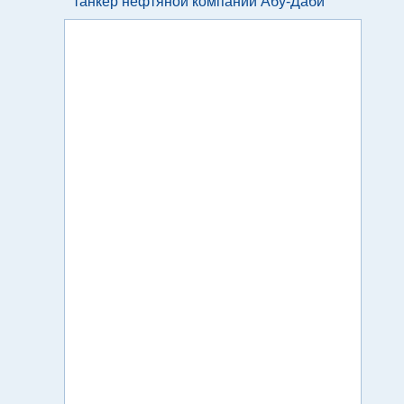
танкер нефтяной компании Абу-Даби