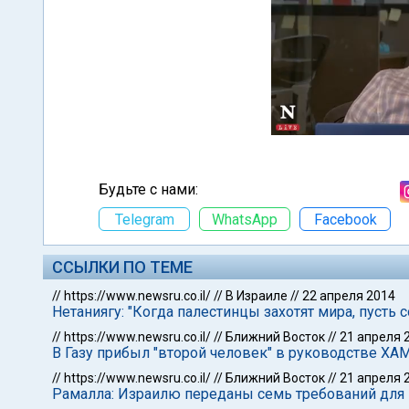
Будьте с нами:
Telegram
WhatsApp
Facebook
ССЫЛКИ ПО ТЕМЕ
//
https://www.newsru.co.il/
//
В Израиле
//
22 апреля 2014
Нетаниягу: "Когда палестинцы захотят мира, пусть 
//
https://www.newsru.co.il/
//
Ближний Восток
//
21 апреля 
В Газу прибыл "второй человек" в руководстве ХА
//
https://www.newsru.co.il/
//
Ближний Восток
//
21 апреля 
Рамалла: Израилю переданы семь требований для 