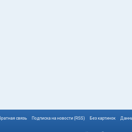
братная связь
Подписка на новости (RSS)
Без картинок
Данны