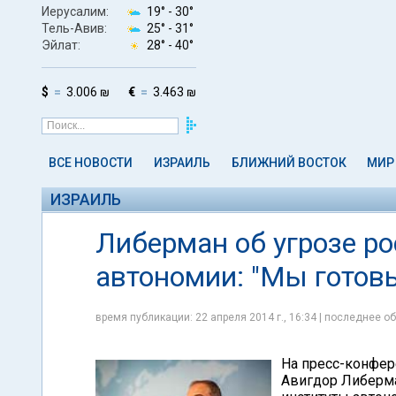
Иерусалим:
19° -
30°
Тель-Авив:
25° -
31°
Эйлат:
28° -
40°
$
3.006 ₪
€
3.463 ₪
ВСЕ НОВОСТИ
ИЗРАИЛЬ
БЛИЖНИЙ ВОСТОК
МИР
ИЗРАИЛЬ
Либерман об угрозе р
автономии: "Мы готов
время публикации: 22 апреля 2014 г., 16:34 | последнее об
На пресс-конфер
Авигдор Либерма