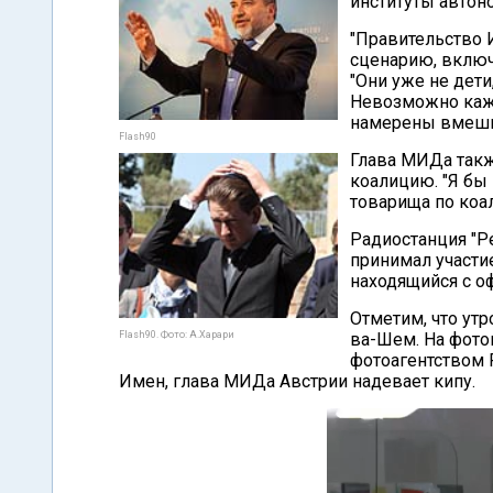
институты автон
"Правительство 
сценарию, включ
"Они уже не дети,
Невозможно каж
намерены вмеши
Flash90
Глава МИДа такж
коалицию. "Я бы
товарища по коал
Радиостанция "Р
принимал участи
находящийся с о
Отметим, что утр
Flash90. Фото: А.Харари
ва-Шем. На фото
фотоагентством F
Имен, глава МИДа Австрии надевает кипу.