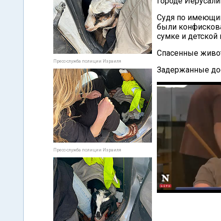
городе Иерусали
Судя по имеющи
были конфискова
сумке и детской 
Спасенные живо
Пресс-служба полиции Израиля
Задержанные дос
Пресс-служба полиции Израиля