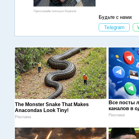
Пресс-служба полиции Израиля
Будьте с нами:
Telegram
Все посты 
The Monster Snake That Makes
каналов в о
Anacondas Look Tiny!
Реклама
Реклама