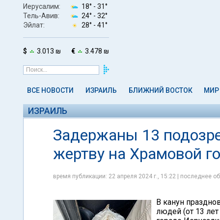
Иерусалим:
18° -
31°
Тель-Авив:
24° -
32°
Эйлат:
28° -
41°
$
3.013 ₪
€
3.478 ₪
ВСЕ НОВОСТИ
ИЗРАИЛЬ
БЛИЖНИЙ ВОСТОК
МИР
ИЗРАИЛЬ
Задержаны 13 подозре
жертву на Храмовой г
время публикации: 22 апреля 2024 г., 15:22 | последнее об
В канун праздно
людей (от 13 лет