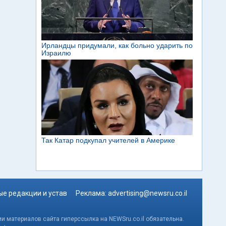
е редакции и устав
Реклама:
advertising@newsru.co.il
и материалов сайта гиперссылка на NEWSru.co.il обязательна.