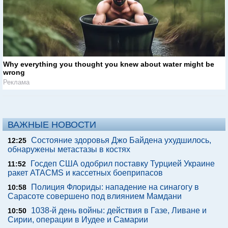
Why everything you thought you knew about water might be
wrong
Реклама
ВАЖНЫЕ НОВОСТИ
Состояние здоровья Джо Байдена ухудшилось,
12:25
обнаружены метастазы в костях
Госдеп США одобрил поставку Турцией Украине
11:52
ракет ATACMS и кассетных боеприпасов
Полиция Флориды: нападение на синагогу в
10:58
Сарасоте совершено под влиянием Мамдани
1038-й день войны: действия в Газе, Ливане и
10:50
Сирии, операции в Иудее и Самарии