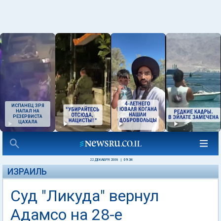
ИСПАНЕЦ ЗРЯ
НАПАЛ НА
РЕЗЕРВИСТА
ЦАХАЛА
22 ДЕКАБРЯ 2008
|
09:34
ИЗРАИЛЬ
Суд "Ликуда" вернул
Адамсо на 28-е