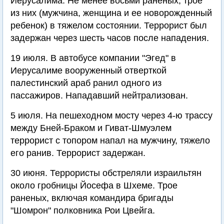
Иерусалима. Не менее восьми раненых, трое
из них (мужчина, женщина и ее новорожденный
ребенок) в тяжелом состоянии. Террорист был
задержан через шесть часов после нападения.
19 июля. В автобусе компании "Эгед" в
Иерусалиме вооруженный отверткой
палестинский араб ранил одного из
пассажиров. Нападавший нейтрализован.
5 июля. На пешеходном мосту через 4-ю трассу
между Бней-Браком и Гиват-Шмуэлем
террорист с топором напал на мужчину, тяжело
его ранив. Террорист задержан.
30 июня. Террористы обстреляли израильтян
около гробницы Йосефа в Шхеме. Трое
раненых, включая командира бригады
"Шомрон" полковника Рои Цвейга.