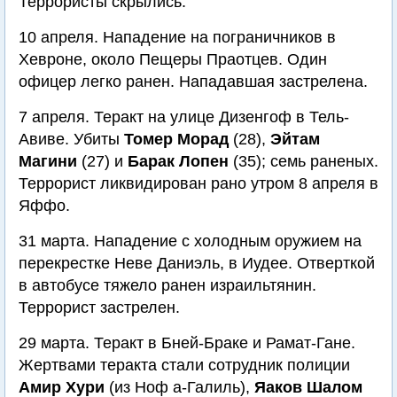
Террористы скрылись.
10 апреля. Нападение на пограничников в
Хевроне, около Пещеры Праотцев. Один
офицер легко ранен. Нападавшая застрелена.
7 апреля. Теракт на улице Дизенгоф в Тель-
Авиве. Убиты
Томер Морад
(28),
Эйтам
Магини
(27) и
Барак Лопен
(35); семь раненых.
Террорист ликвидирован рано утром 8 апреля в
Яффо.
31 марта. Нападение с холодным оружием на
перекрестке Неве Даниэль, в Иудее. Отверткой
в автобусе тяжело ранен израильтянин.
Террорист застрелен.
29 марта. Теракт в Бней-Браке и Рамат-Гане.
Жертвами теракта стали сотрудник полиции
Амир Хури
(из Ноф а-Галиль),
Яаков Шалом