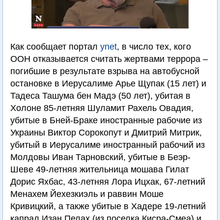
Как сообщает портал
ynet
, в число тех, кого
ООН отказывается считать жертвами террора –
погибшие в результате взрыва на автобусной
остановке в Иерусалиме Арье Щупак (15 лет) и
Тадеса Ташума бен Мадэ (50 лет), убитая в
Холоне 85-летняя Шуламит Рахель Овадия,
убитые в Бней-Браке иностранные рабочие из
Украины Виктор Сорокопут и Дмитрий Митрик,
убитый в Иерусалиме иностранный рабочий из
Молдовы Иван Тарновский, убитые в Беэр-
Шеве 49-летняя жительница мошава Гилат
Дорис Яхбас, 43-летняя Лора Ицхак, 67-летний
Менахем Йехезкиэль и раввин Моше
Кривицкий, а также убитые в Хадере 19-летний
капрал Изан Пелах (из поселка Кисра-Смеа) и