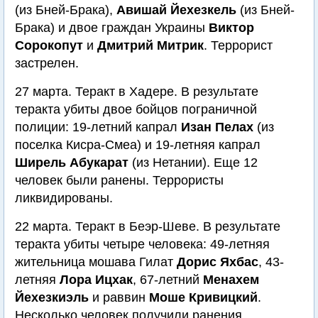
(из Бней-Брака),
Авишай Йехезкель
(из Бней-
Брака) и двое граждан Украины
Виктор
Сорокопут
и
Дмитрий Митрик
. Террорист
застрелен.
27 марта. Теракт в Хадере. В результате
теракта убиты двое бойцов пограничной
полиции: 19-летний капрал
Изан Пелах
(из
поселка Кисра-Смеа) и 19-летняя капрал
Ширель Абукарат
(из Нетании). Еще 12
человек были ранены. Террористы
ликвидированы.
22 марта. Теракт в Беэр-Шеве. В результате
теракта убиты четыре человека: 49-летняя
жительница мошава Гилат
Дорис Яхбас
, 43-
летняя
Лора Ицхак
, 67-летний
Менахем
Йехезкиэль
и раввин
Моше Кривицкий
.
Несколько человек получили ранения.