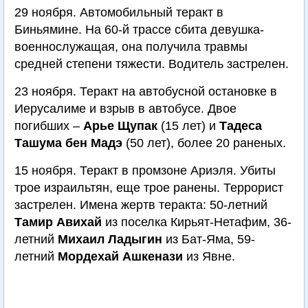
29 ноября. Автомобильный теракт в
Биньямине. На 60-й трассе сбита девушка-
военнослужащая, она получила травмы
средней степени тяжести. Водитель застрелен.
23 ноября. Теракт на автобусной остановке в
Иерусалиме и взрыв в автобусе. Двое
погибших –
Арье Щупак
(15 лет) и
Тадеса
Ташума бен Мадэ
(50 лет), более 20 раненых.
15 ноября. Теракт в промзоне Ариэля. Убиты
трое израильтян, еще трое ранены. Террорист
застрелен. Имена жертв теракта: 50-летний
Тамир Авихай
из поселка Кирьят-Нетафим, 36-
летний
Михаил Ладыгин
из Бат-Яма, 59-
летний
Мордехай Ашкенази
из Явне.