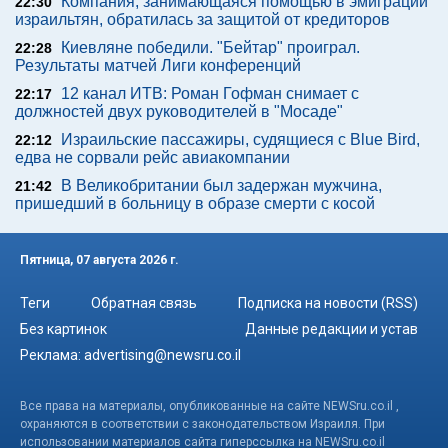
Компания, занимающаяся помощью в эмиграции
22:30
израильтян, обратилась за защитой от кредиторов
Киевляне победили. "Бейтар" проиграл.
22:28
Результаты матчей Лиги конференций
12 канал ИТВ: Роман Гофман снимает с
22:17
должностей двух руководителей в "Мосаде"
Израильские пассажиры, судящиеся с Blue Bird,
22:12
едва не сорвали рейс авиакомпании
В Великобритании был задержан мужчина,
21:42
пришедший в больницу в образе смерти с косой
Пятница, 07 августа 2026 г.
Теги
Обратная связь
Подписка на новости (RSS)
Без картинок
Данные редакции и устав
Реклама:
advertising@newsru.co.il
Все права на материалы, опубликованные на сайте NEWSru.co.il ,
охраняются в соответствии с законодательством Израиля. При
использовании материалов сайта гиперссылка на NEWSru.co.il