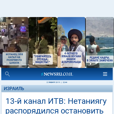
ИСПАНЕЦ ЗРЯ
НАПАЛ НА
РЕЗЕРВИСТА
ЦАХАЛА
22 ЯНВАРЯ 2019
|
22:44
ИЗРАИЛЬ
13-й канал ИТВ: Нетаниягу
распорядился остановить