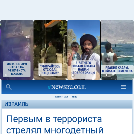
ИСПАНЕЦ ЗРЯ
НАПАЛ НА
РЕЗЕРВИСТА
ЦАХАЛА
22 ИЮЛЯ 2008
|
06:13
ИЗРАИЛЬ
Первым в террориста
стрелял многодетный