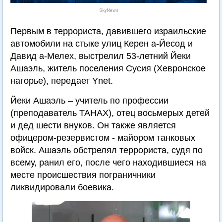
SkyNews
Первым в террориста, давившего израильские
автомобили на стыке улиц Керен а-Йесод и
Давид а-Мелех, выстрелил 53-летний Йеки
Ашаэль, житель поселения Сусия (Хевронское
нагорье), передает Ynet.
Йеки Ашаэль – учитель по профессии
(преподаватель ТАНАХ), отец восьмерых детей
и дед шести внуков. Он также является
офицером-резервистом - майором танковых
войск. Ашаэль обстрелял террориста, судя по
всему, ранил его, после чего находившиеся на
месте происшествия пограничники
ликвидировали боевика.