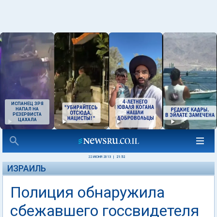
ИСПАНЕЦ ЗРЯ
НАПАЛ НА
РЕЗЕРВИСТА
ЦАХАЛА
22 ИЮНЯ 2013
|
21:52
ИЗРАИЛЬ
Полиция обнаружила
сбежавшего госсвидетеля