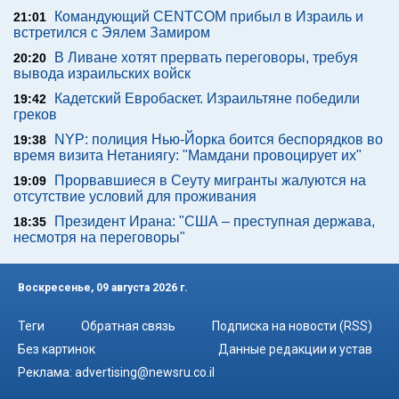
Командующий CENTCOM прибыл в Израиль и
21:01
встретился с Эялем Замиром
В Ливане хотят прервать переговоры, требуя
20:20
вывода израильских войск
Кадетский Евробаскет. Израильтяне победили
19:42
греков
NYP: полиция Нью-Йорка боится беспорядков во
19:38
время визита Нетаниягу: "Мамдани провоцирует их"
Прорвавшиеся в Сеуту мигранты жалуются на
19:09
отсутствие условий для проживания
Президент Ирана: "США – преступная держава,
18:35
несмотря на переговоры"
Воскресенье, 09 августа 2026 г.
Теги
Обратная связь
Подписка на новости (RSS)
Без картинок
Данные редакции и устав
Реклама:
advertising@newsru.co.il