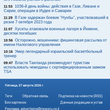
1036-й день войны: действия в Газе, Ливане и
11:53
Сирии, операции в Иудее и Самарии
В Газе задержан боевик "Нухбы", участвовавший в
11:29
резне 7 октября 2023 года
Хуситы атаковали военные лагеря в Йемене,
11:07
десятки погибших
Осторожно, мошенники: фишинговая рассылка от
10:56
имени Налогового управления
Умер легендарный израильский баскетбольный
10:16
тренер
Власти Таиланда рекомендуют туристам
09:47
использовать чемоданы с сертифицированным замком
TSA
Пятница, 07 августа 2026 г.
Теги
Обратная связь
Подписка на новости (RSS)
Без картинок
Данные редакции и устав
Реклама:
advertising@newsru.co.il