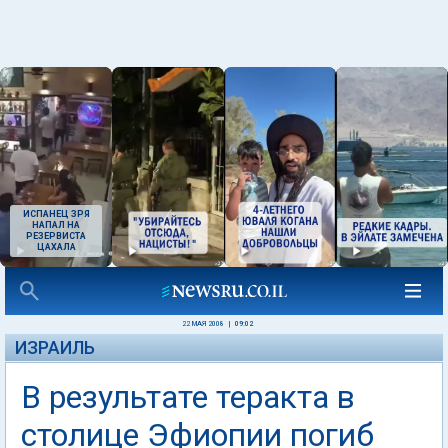
ИСПАНЕЦ ЗРЯ
НАПАЛ НА
РЕЗЕРВИСТА
ЦАХАЛА
22 МАЯ 2008
|
09:02
ИЗРАИЛЬ
В результате теракта в
столице Эфиопии погиб