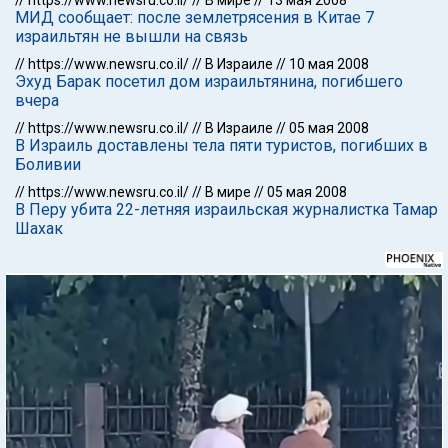
//
https://www.newsru.co.il/
//
В мире
//
13 мая 2008
МИД сообщает: после землетрясения в Китае 7
израильтян не вышли на связь
//
https://www.newsru.co.il/
//
В Израиле
//
10 мая 2008
Эхуд Барак посетил дом израильтянина, погибшего
вчера
//
https://www.newsru.co.il/
//
В Израиле
//
05 мая 2008
В Израиль доставлены тела пяти туристов, погибших в
Боливии
//
https://www.newsru.co.il/
//
В мире
//
05 мая 2008
В Перу убита 22-летняя израильская журналистка Тамар
Шахак