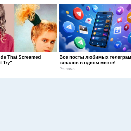
ends That Screamed
Все посты любимых телегра
t Try"
каналов в одном месте!
Реклама