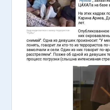
"Нухбы"
, захват
ЦАХАЛа на базе в
На этих кадрах 
Карина Ариев, Д
лет.
Опубликованно
Кадр видеозаписи с камер террористов
"Нухбы"
них окровавлены,
снимай". Одна из девушек произносит: "У ме
понять, говорит ли кто-то из террористов п
замолчали и сели. Один из них говорит по-ар
расстреляем". Позже об одной из девушек те
процесс погрузки (слышна интенсивная стрел