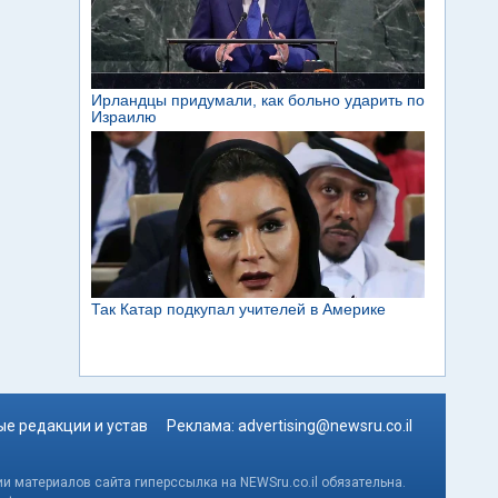
е редакции и устав
Реклама:
advertising@newsru.co.il
и материалов сайта гиперссылка на NEWSru.co.il обязательна.