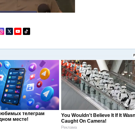
любимых телеграм
You Wouldn't Believe It If It Wasn
дном месте!
Caught On Camera!
Реклама