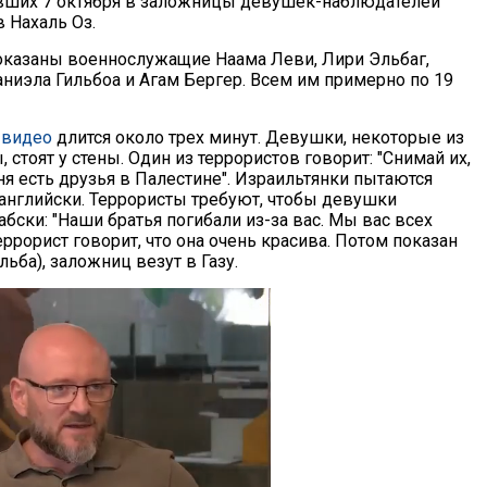
ивших 7 октября в заложницы девушек-наблюдателей
 Нахаль Оз.
показаны военнослужащие Наама Леви, Лири Эльбаг,
аниэла Гильбоа и Агам Бергер. Всем им примерно по 19
е
видео
длится около трех минут. Девушки, некоторые из
 стоят у стены. Один из террористов говорит: "Снимай их,
ня есть друзья в Палестине". Израильтянки пытаются
о-английски. Террористы требуют, чтобы девушки
абски: "Наши братья погибали из-за вас. Мы вас всех
ррорист говорит, что она очень красива. Потом показан
ьба), заложниц везут в Газу.