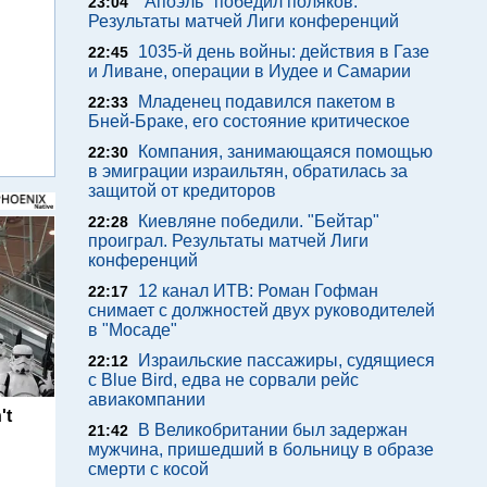
"Апоэль" победил поляков.
23:04
Результаты матчей Лиги конференций
1035-й день войны: действия в Газе
22:45
и Ливане, операции в Иудее и Самарии
Младенец подавился пакетом в
22:33
Бней-Браке, его состояние критическое
Компания, занимающаяся помощью
22:30
в эмиграции израильтян, обратилась за
защитой от кредиторов
Киевляне победили. "Бейтар"
22:28
проиграл. Результаты матчей Лиги
конференций
12 канал ИТВ: Роман Гофман
22:17
снимает с должностей двух руководителей
в "Мосаде"
Израильские пассажиры, судящиеся
22:12
с Blue Bird, едва не сорвали рейс
авиакомпании
't
В Великобритании был задержан
21:42
мужчина, пришедший в больницу в образе
смерти с косой