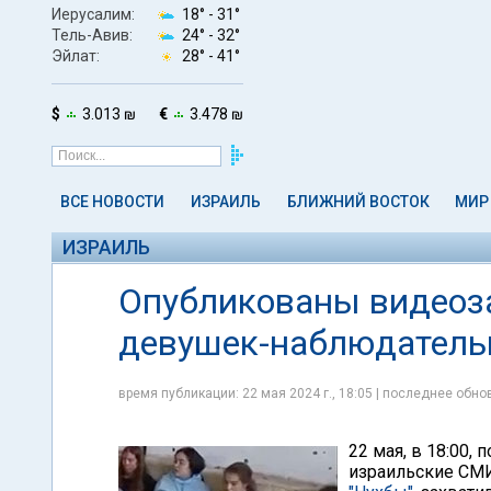
Иерусалим:
18° -
31°
Тель-Авив:
24° -
32°
Эйлат:
28° -
41°
$
3.013 ₪
€
3.478 ₪
ВСЕ НОВОСТИ
ИЗРАИЛЬ
БЛИЖНИЙ ВОСТОК
МИР
ИЗРАИЛЬ
Опубликованы видеоза
девушек-наблюдатель
время публикации: 22 мая 2024 г., 18:05 | последнее обнов
22 мая, в 18:00
израильские СМ