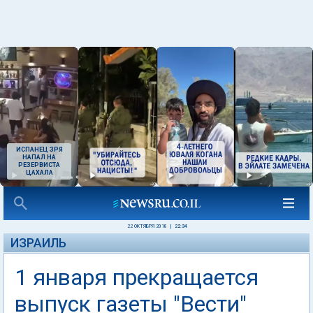
ИСПАНЕЦ ЗРЯ
НАПАЛ НА
РЕЗЕРВИСТА
ЦАХАЛА
22 ОКТЯБРЯ 2018
|
22:34
ИЗРАИЛЬ
1 января прекращается
выпуск газеты "Вести"