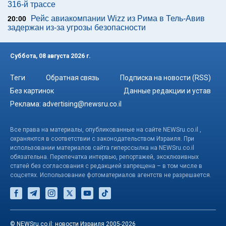
316-й трассе
Рейс авиакомпании Wizz из Рима в Тель-Авив
20:00
задержан из-за угрозы безопасности
Суббота, 08 августа 2026 г.
Теги
Обратная связь
Подписка на новости (RSS)
Без картинок
Данные редакции и устав
Реклама:
advertising@newsru.co.il
Все права на материалы, опубликованные на сайте NEWSru.co.il ,
охраняются в соответствии с законодательством Израиля. При
использовании материалов сайта гиперссылка на NEWSru.co.il
обязательна. Перепечатка интервью, репортажей, эксклюзивных
статей без согласования с редакцией запрещена – в том числе в
соцсетях. Использование фотоматериалов агентств не разрешается.
© NEWSru.co.il: новости Израиля 2005-2026